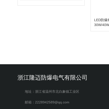
LED防爆
30W/40
节能灯50
浙江隆迈防爆电气有限公司
地址：浙江省温州市北白象镇工业区
邮箱：2228942589@qq.com