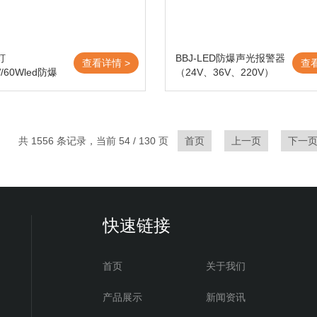
灯
BBJ-LED防爆声光报警器
查看详情 >
查
W/60Wled防爆
（24V、36V、220V）
w
共 1556 条记录，当前 54 / 130 页
首页
上一页
下一
快速链接
首页
关于我们
产品展示
新闻资讯