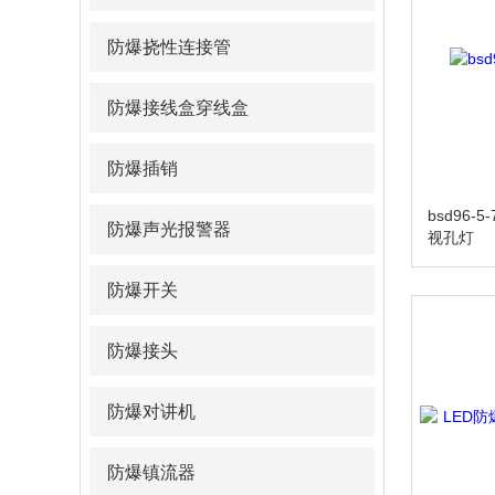
防爆挠性连接管
防爆接线盒穿线盒
防爆插销
bsd96-5
防爆声光报警器
视孔灯
防爆开关
防爆接头
防爆对讲机
防爆镇流器