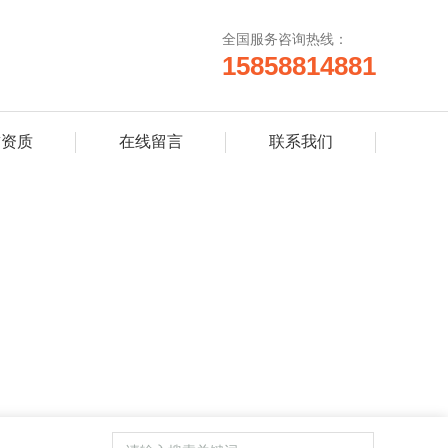
全国服务咨询热线：
15858814881
誉资质
在线留言
联系我们