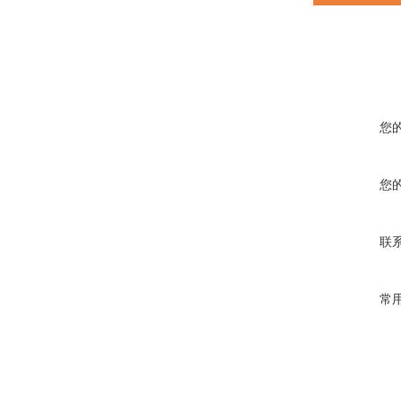
您
您
联
常