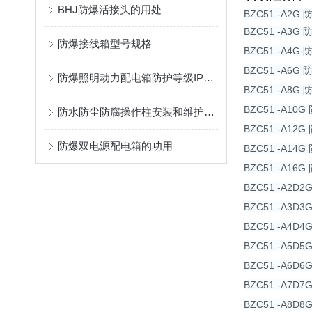
BHJ防爆活接头的用处
BZC51 -A2G
BZC51 -A3G
防爆接线箱型号规格
BZC51 -A4G
BZC51 -A6G
防爆照明动力配电箱防护等级IP65表示什么意思
BZC51 -A8G
BZC51 -A10G
防水防尘防腐操作柱安装和维护不能疏忽哪些要点？
BZC51 -A12G
防爆双电源配电箱的功用
BZC51 -A14G
BZC51 -A16G
BZC51 -A2D2
BZC51 -A3D3
BZC51 -A4D4
BZC51 -A5D5
BZC51 -A6D6
BZC51 -A7D7
BZC51 -A8D8