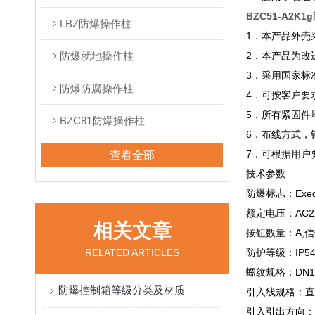
BZC51-A2K
LBZ防爆操作柱
1．本产品外壳
防爆就地操作柱
2．本产品为改
3．采用国家标
防爆防腐操作柱
4．可按客户要
5．所有紧固件
BZC81防爆操作柱
6．布线方式，
7．可根据用户
查看全部
技术参数
防爆标志：ExedIIB
额定电压：AC220
相关文章
按钮数量：A,信
RELATED ARTICLES
防护等级：IP54/
螺纹规格：DN15-
防爆控制箱等级分类及材质
引入线规格：直径
引入引出方向：