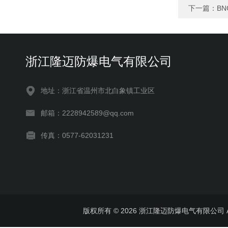
下一篇：
BN
浙江隆迈防爆电气有限公司
地址：浙江省温州市北白象镇工业区
邮箱：2228942589@qq.com
传真：0577-62031231
版权所有 © 2026 浙江隆迈防爆电气有限公司 All 