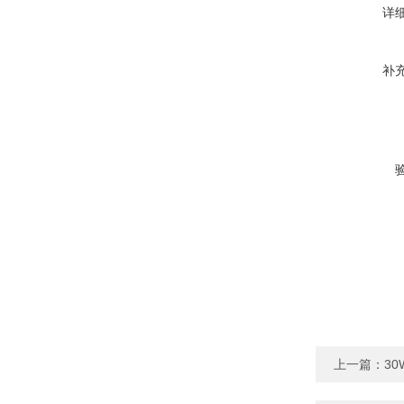
详
补
上一篇：
3