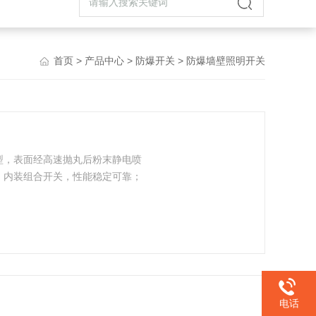
首页
>
产品中心
>
防爆开关
> 防爆墙壁照明开关
型，表面经高速抛丸后粉末静电喷
，内装组合开关，性能稳定可靠；
电话