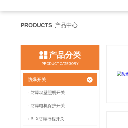
PRODUCTS
产品中心
产品分类
PRODUCT CATEGORY
防爆开关
防爆墙壁照明开关
防爆电机保护开关
BLX防爆行程开关