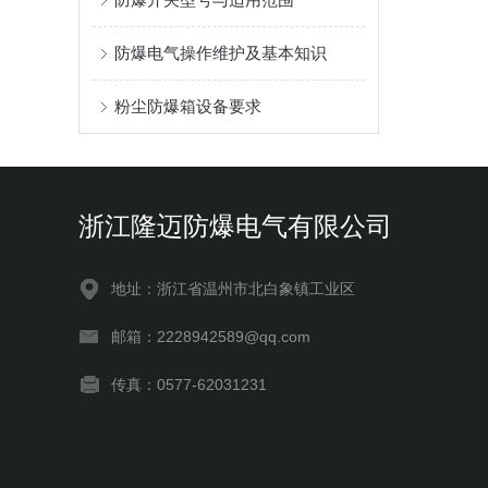
防爆电气操作维护及基本知识
粉尘防爆箱设备要求
浙江隆迈防爆电气有限公司
地址：浙江省温州市北白象镇工业区
邮箱：2228942589@qq.com
传真：0577-62031231