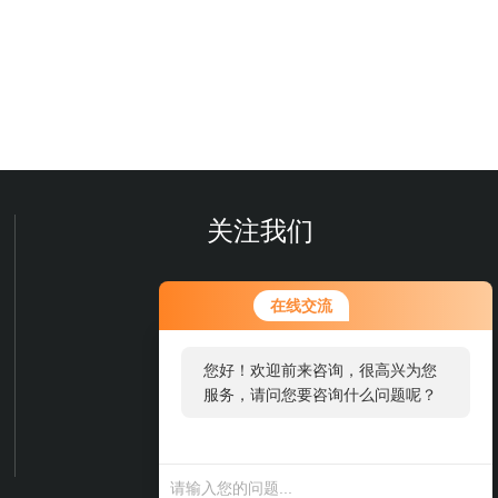
关注我们
在线交流
您好！欢迎前来咨询，很高兴为您
服务，请问您要咨询什么问题呢？
欢迎您关注我们的微信公众号
了解更多信息