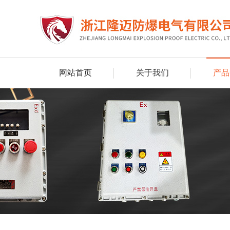
网站首页
关于我们
产品