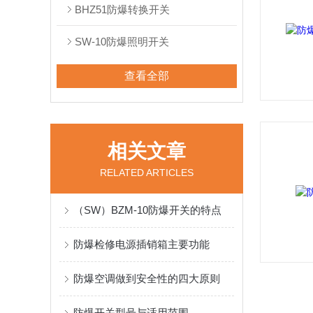
BHZ51防爆转换开关
SW-10防爆照明开关
查看全部
相关文章
RELATED ARTICLES
（SW）BZM-10防爆开关的特点
防爆检修电源插销箱主要功能
防爆空调做到安全性的四大原则
防爆开关型号与适用范围