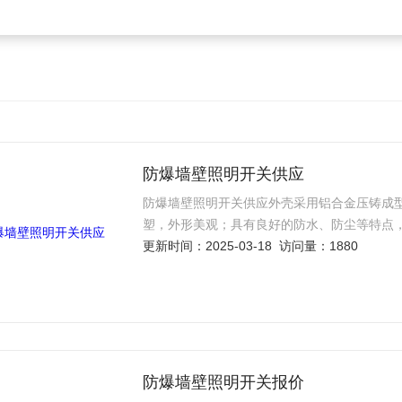
防爆墙壁照明开关供应
防爆墙壁照明开关供应外壳采用铝合金压铸成
塑，外形美观；具有良好的防水、防尘等特点
更新时间：
2025-03-18
访问量：
1880
防爆墙壁照明开关报价