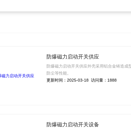
防爆磁力启动开关供应
防爆磁力启动开关供应外壳采用铝合金铸造成
防尘等性能。
更新时间：
2025-03-18
访问量：
1888
防爆磁力启动开关设备