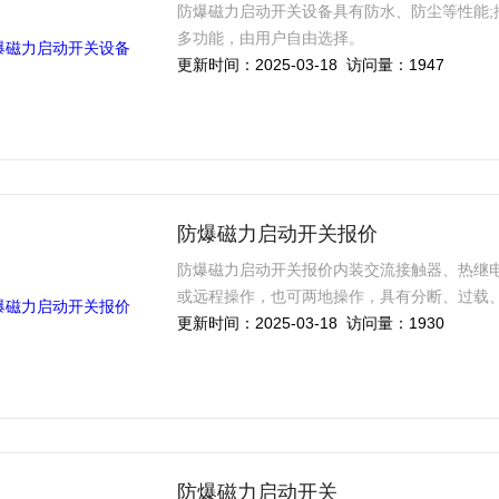
防爆磁力启动开关设备具有防水、防尘等性能;
多功能，由用户自由选择。
更新时间：
2025-03-18
访问量：
1947
防爆磁力启动开关报价
防爆磁力启动开关报价内装交流接触器、热继
或远程操作，也可两地操作，具有分断、过载
更新时间：
2025-03-18
访问量：
1930
防爆磁力启动开关