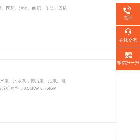
酒、医药、油漆、纺织、印染、设施
电话
在线交流
微信扫一扫
、排水泵，污水泵，排污泵，油泵、电
功率：0.55KW 0.75KW