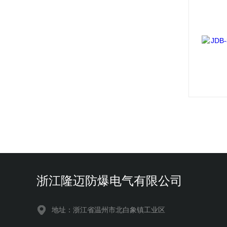
浙江隆迈防爆电气有限公司
地址：浙江省温州市北白象镇工业区