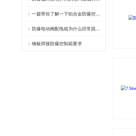
一篇带你了解一下铝合金防爆控制箱的功能特点
防爆电动阀配电箱为什么经常跳闸呢?
钢板焊接防爆控制箱要求