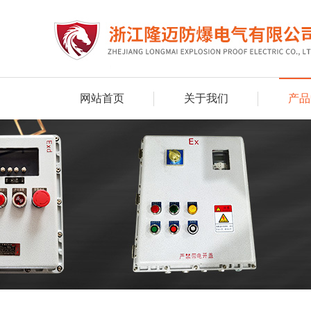
网站首页
关于我们
产品