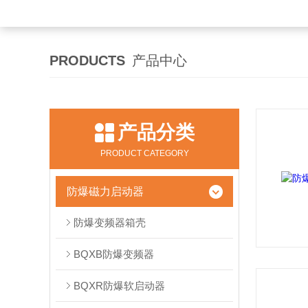
PRODUCTS
产品中心
产品分类
PRODUCT CATEGORY
防爆磁力启动器
防爆变频器箱壳
BQXB防爆变频器
BQXR防爆软启动器