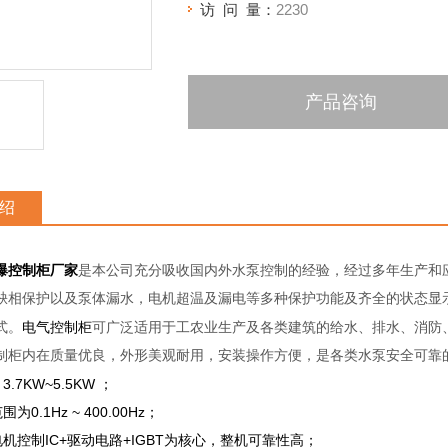
访 问 量：
2230
产品咨询
绍
爆控制柜厂家
是本公司充分吸收国内外水泵控制的经验，经过多年生产和
缺相保护以及泵体漏水，电机超温及漏电等多种保护功能及齐全的状态显
电气控制柜
式。
可广泛适用于工农业生产及各类建筑的给水、排水、消防
制柜内在质量优良，外形美观耐用，安装操作方便，是各类水泵安全可靠
.7KW~5.5KW ；
为0.1Hz ~ 400.00Hz；
电机控制IC+驱动电路+IGBT为核心，整机可靠性高；