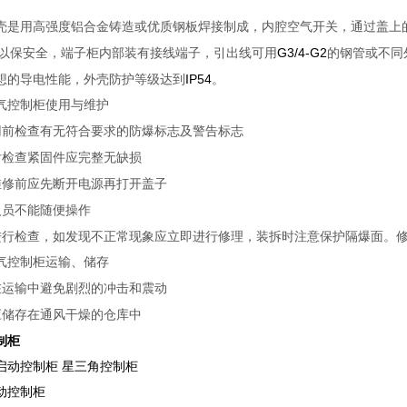
壳是用高强度铝合金铸造或优质钢板焊接制成，内腔空气开关，通过盖上
G3/4-G2
以保安全，端子柜内部装有接线端子，引出线可用
的钢管或不同
IP54
想的导电性能，外壳防护等级达到
。
气控制柜使用与维护
用前检查有无符合要求的防爆标志及警告标志
后检查紧固件应完整无缺损
维修前应先断开电源再打开盖子
人员不能随便操作
进行检查，如发现不正常现象应立即进行修理，装拆时注意保护隔爆面。
气控制柜运输、储存
在运输中避免剧烈的冲击和震动
应储存在通风干燥的仓库中
制柜
启动控制柜 星三角控制柜
动控制柜