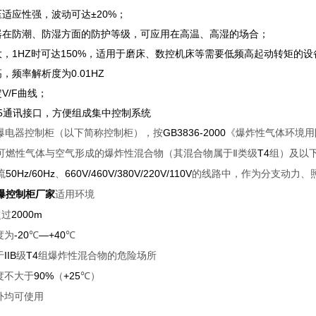
压适应性强，波动可达±20%；
机器在防潮、防湿方面的防护等级，可应用在高温、高湿的场合；
矩大，1HZ时可达150%，适用于磨床、数控机床等需要低频高起动转矩的设
高，频率解析度为0.01HZ
定V/F曲线；
485通讯接口，方便组成集中控制系统
GB3836-2000
爆电器控制柜（以下简称控制柜），按
《爆炸性气体环境用
T4
可燃性气体与空气形成的爆炸性混合物（其混合物属于Ⅱ类级
组）及以
50Hz/60Hz
660V/460V/380V/220V/110V
流
、
的线路中，作为分支动力、
爆控制柜厂家
适用环境
2000m
超过
-20
―+40
度为
℃
℃
IIB
T4
于
级
组爆炸性混合物的危险场所
90%
+25
度不大于
（
℃）
外均可使用