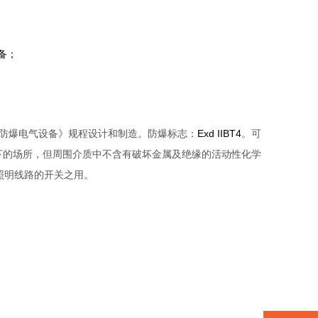
备；
Exd IIBT4
防爆电气设备》规程设计和制造。防爆标志：
。可
下的场所，但周围介质中不含有破坏金属及绝缘的活动性化学
照明线路的开关之用。