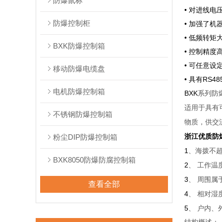
防爆鼠标
• 对进线电
防爆控制柜
• 加强了
• 低频转
BXK防爆控制箱
• 控制精度
• 可任意设
移动防爆电缆盘
• 具有RS
电机防爆控制箱
BXK
系列防
适用于具有
不锈钢防爆控制箱
物质，供交
浙江优质防
粉尘DIP防爆控制箱
1
、海拨不
BXK8050防爆防腐控制箱
2
、
工作温
3
、
周围属
查看全部
4
、
相对湿
5
、
户内、