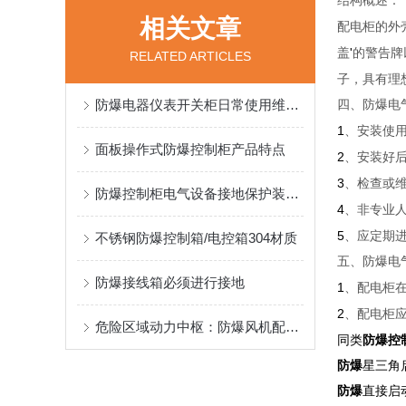
结构概述：
相关文章
配电柜的外
'
盖
的警告牌
RELATED ARTICLES
子，具有理
防爆电器仪表开关柜日常使用维护小技巧，小编来带你了解下
四、防爆电
1
、安装使
面板操作式防爆控制柜产品特点
2
、安装好
3
、检查或
防爆控制柜电气设备接地保护装置重要性
4
、非专业
5
、应定期
不锈钢防爆控制箱/电控箱304材质
五、防爆电
防爆接线箱必须进行接地
1
、配电柜
2
、配电柜
危险区域动力中枢：防爆风机配电箱的技术架构与运行逻辑
同类
防爆控
防爆
星三角
防爆
直接启