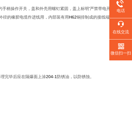
'
的手柄操作开关，盖和外壳用螺钉紧固，盖上标明
严禁带电开
电话
H62
外径的橡胶电缆作进线用，内部装有用
铜排制成的接线端
在线交流
微信扫一扫
204-1
修理完毕后应在隔爆面上涂
防锈油，以防锈蚀。