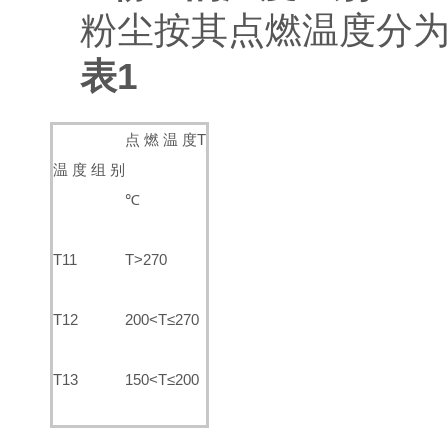
粉尘按其点燃温度分为
表
1
点 燃 温 度T
温 度 组 别
℃
T11
T>270
T12
200<T≤270
T13
150<T≤200