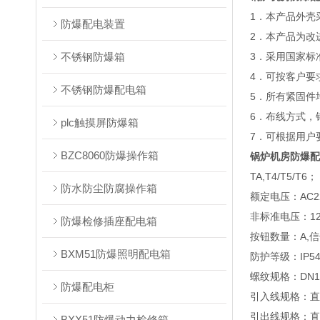
1．本产品外壳
防爆配电装置
2．本产品为改
不锈钢防爆箱
3．采用国家标
4．可按客户要
不锈钢防爆配电箱
5．所有紧固件
6．布线方式，
plc触摸屏防爆箱
7．可根据用户
BZC8060防爆操作箱
锅炉机房防爆配
TA,T4/T5/T6；
防水防尘防腐操作箱
额定电压：AC22
非标准电压：12V/
防爆检修插座配电箱
按钮数量：A,信
BXM51防爆照明配电箱
防护等级：IP54/
螺纹规格：DN15-
防爆配电柜
引入线规格：直径
引出线规格：直径
BXX51防爆动力检修箱