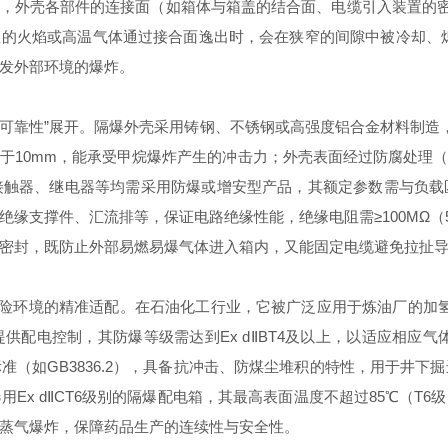
同时，外壳各部件的连接面（如箱体与箱盖的结合面、电缆引入装置的
内部爆炸产生的火焰或高温气体通过接合面逸出时，会在狭窄的间隙中被冷却
发外部环境的爆炸。
可靠性”展开。隔爆外壳采用铸钢、不锈钢或高强度铝合金材料制造，壁厚根
于10mm，能承受甲烷爆炸产生的冲击力；外壳表面经过防腐处理
接触器、继电器等均需采用防爆或增安型产品，其额定参数需与负载
缘支撑件、汇流排等，保证电路绝缘性能，绝缘电阻需≥100MΩ（
密封，既防止外部易燃易爆气体进入箱内，又能固定电缆避免拉扯
危险环境的精准适配。在石油化工行业，它被广泛应用于炼油厂的加
配电控制，其防爆等级需达到Ex dⅡBT4及以上，以适应相应
（如GB3836.2），具备抗冲击、防煤尘堆积的特性，用于井下
Ex dⅡCT6级别的隔爆配电箱，其最高表面温度不超过85℃（T
蒸气爆炸，保障药品生产的连续性与安全性。