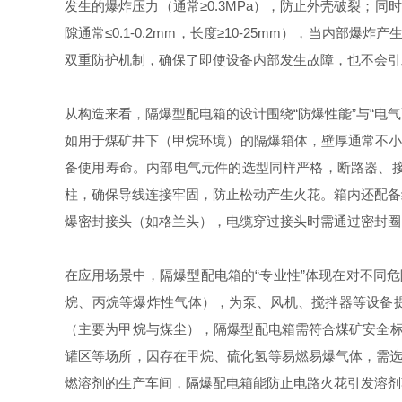
发生的爆炸压力（通常≥0.3MPa），防止外壳破裂；
隙通常≤0.1-0.2mm，长度≥10-25mm），当
双重防护机制，确保了即使设备内部发生故障，也不会引
从构造来看，隔爆型配电箱的设计围绕“防爆性能”与“电气
如用于煤矿井下（甲烷环境）的隔爆箱体，壁厚通常不小
备使用寿命。内部电气元件的选型同样严格，断路器、
柱，确保导线连接牢固，防止松动产生火花。箱内还配备绝
爆密封接头（如格兰头），电缆穿过接头时需通过密封圈
在应用场景中，隔爆型配电箱的“专业性”体现在对不同
烷、丙烷等爆炸性气体），为泵、风机、搅拌器等设备提供
（主要为甲烷与煤尘），隔爆型配电箱需符合煤矿安全标准
罐区等场所，因存在甲烷、硫化氢等易燃易爆气体，需选用
燃溶剂的生产车间，隔爆配电箱能防止电路火花引发溶剂