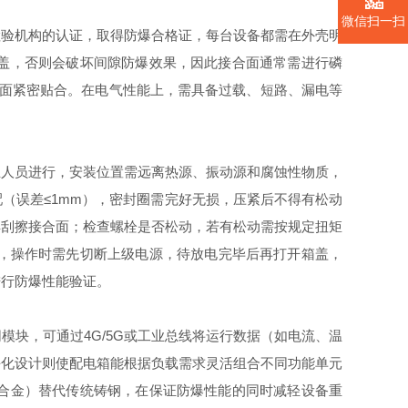
微信扫一扫
检验机构的认证，取得防爆合格证，每台设备都需在外壳明
盖，否则会破坏间隙防爆效果，因此接合面通常需进行磷
合面紧密贴合。在电气性能上，需具备过载、短路、漏电等
业人员进行，安装位置需远离热源、振动源和腐蚀性物质，
（误差≤1mm），密封圈需完好无损，压紧后不得有松动
具刮擦接合面；检查螺栓是否松动，若有松动需按规定扭矩
者，操作时需先切断上级电源，待放电完毕后再打开箱盖，
进行防爆性能验证。
块，可通过4G/5G或工业总线将运行数据（如电流、温
块化设计则使配电箱能根据负载需求灵活组合不同功能单元
合金）替代传统铸钢，在保证防爆性能的同时减轻设备重