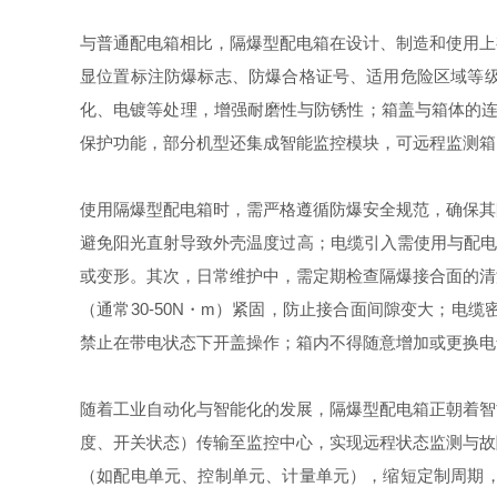
与普通配电箱相比，隔爆型配电箱在设计、制造和使用上
显位置标注防爆标志、防爆合格证号、适用危险区域等
化、电镀等处理，增强耐磨性与防锈性；箱盖与箱体的连
保护功能，部分机型还集成智能监控模块，可远程监测箱
使用隔爆型配电箱时，需严格遵循防爆安全规范，确保其
避免阳光直射导致外壳温度过高；电缆引入需使用与配电
或变形。其次，日常维护中，需定期检查隔爆接合面的清
（通常30-50N・m）紧固，防止接合面间隙变大；
禁止在带电状态下开盖操作；箱内不得随意增加或更换电
随着工业自动化与智能化的发展，隔爆型配电箱正朝着智
度、开关状态）传输至监控中心，实现远程状态监测与故
（如配电单元、控制单元、计量单元），缩短定制周期