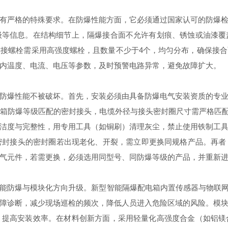
有严格的特殊要求。在防爆性能方面，它必须通过国家认可的防爆
级等信息。在结构细节上，隔爆接合面不允许有划痕、锈蚀或油漆覆
接螺栓需采用高强度螺栓，且数量不少于4个，均匀分布，确保接
内温度、电流、电压等参数，及时预警电路异常，避免故障扩大。
防爆性能不被破坏。首先，安装必须由具备防爆电气安装资质的专
箱防爆等级匹配的密封接头，电缆外径与接头密封圈尺寸需严格匹配
洁度与完整性，用专用工具（如铜刷）清理灰尘，禁止使用铁制工
电缆密封接头的密封圈若出现老化、开裂，需立即更换同规格产品。再
气元件，若需更换，必须选用同型号、同防爆等级的产品，并重新
能防爆与模块化方向升级。新型智能隔爆配电箱内置传感器与物联网模
障诊断，减少现场巡检的频次，降低人员进入危险区域的风险。模
，提高安装效率。在材料创新方面，采用轻量化高强度合金（如铝镁