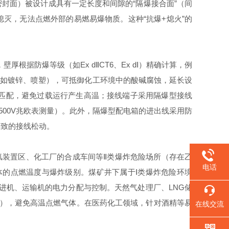
密封面）被设计成具有一定长度和间隙的“隔爆接合面”（间
、熄灭，无法点燃外部的易燃易爆物质。这种“抗爆+熄火”的
据防爆等级（如Ex dⅡCT6、Ex dⅠ）精确计算，例
（如镀锌、喷塑），可抵御化工环境中的酸碱腐蚀，延长设
匹配，避免过载运行产生高温；接线端子采用隔爆型接线
500V兆欧表测量）。此外，隔爆型配电箱的进出线采用防
导致的接线松动。
氢装置区、化工厂的合成车间等Ⅱ类爆炸危险场所（存在乙
电话
气体的点燃温度与爆炸级别。煤矿井下属于Ⅰ类爆炸危险环境
掘进机、运输机的电力分配与控制。天然气处理厂、LNG储
6级），避免高温点燃气体。在医药化工领域，针对酒精等易
在线交流