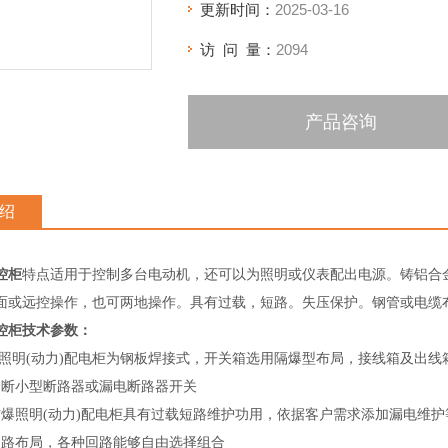
更新时间：
2025-03-16
访 问 量：
2094
产品咨询
绍
控柜
特点适用于控制多台电动机，还可以为照明或仪表配出电源。铸铝合
或远控操作，也可两地操作。具有过载，短路。失压保护。钢管或电缆布线均可。
控柜
技术参数：
照明(动力)配电
柜
为
钢板焊接式
，开关箱选用隔爆型布局，
接
线箱及出线
分断小型断路器或漏电断路器
开关
爆照明(动力)配电
柜
具有过载短路维护功用，依据客户需求添加漏电维护
回路
布局
，
各种回路能够自由选择组合