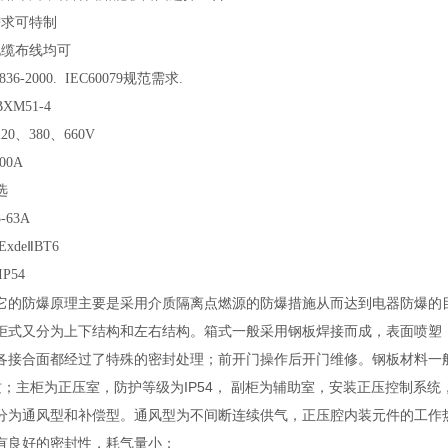
需求可特制
电缆布线均可
36-2000. IEC60079规范需求.
XM51-4
0、380、660V
00A
选
63A
xdeⅡBT6
IP54
它的防爆原理主要是采用介质隔离点燃源的防爆措施从而达到电器防爆的
柜式又分为上下结构和左右结构。箱式一般采用钢板焊接而成，表面喷塑
各接合面都经过了特殊的密封处理；前开门操作后开门维修。钢板材料一般选用G
；主柜为正压室，防护等级为IP54， 副柜为辅助室，安装正压控制系统，
分为通风型和补偿型。通风型为不间断连续供气，正压腔内装元件的工作
有良好的密封性，耗气量小；