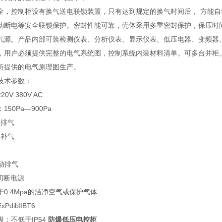
全，控制柜设有换气送电联锁装置，只有达到规定的换气时间后， 方能
动断电等安全联锁保护。密封性能可靠，壳体采用多重密封保护，保压时
气源。产品内部可装检测仪表、分析仪表、显示仪表、低压电器、变频器
，用户必须提供完整的电气系统图，控制系统内装材料清单。可多台并柜
所提供的电气原理图生产。
技术参数：
0V 380V AC
50Pa—900Pa
自动排气
自动补气
手动排气
动切断电源
0.4Mpa的洁净空气或保护气体
PdibⅡBT6
：不低于IP54
防爆低压电控柜