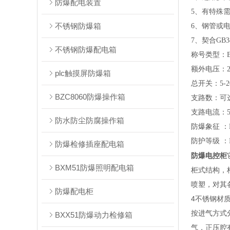
防爆配电装置
5、有特殊
不锈钢防爆箱
6、钢管或
7、契合GB38
不锈钢防爆配电箱
称号类型：B
额外电压：22
plc触摸屏防爆箱
总开关
：5-2
BZC8060防爆操作箱
支路数：可
支路电流：5-
防水防尘防腐操作箱
防爆象征 ：E
防护等级 ：
防爆检修插座配电箱
防爆电控柜
BXM51防爆照明配电箱
柜式结构，
喷塑，对其
防爆配电柜
4不锈钢材质
按进气方式
BXX51防爆动力检修箱
气，正压腔