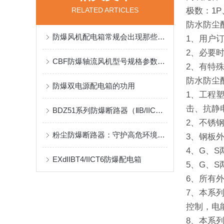
RELATED ARTICLES
极数：1P、
防水防尘
防爆风机配电箱常规会出现那些故障问题呢？
1、用户
2、必要
CBF防爆轴流风机型号规格参数说明
2、有特
防水防尘
防爆双电源配电箱的功用
1、工程
击、抗静
BDZ51系列防爆断路器（ⅡB/IIC）标准
2、不锈
粉尘防爆断路器：守护高危环境的电力安全屏障
3、钢板
4、G、
EXdIIBT4/IICT6防爆配电箱
5、G、
6、所有
7、本系列
控制，电
8、本系