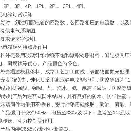
2P、3P、4P、1PL、2PL、3PL、4PL
配电箱订货须知
订货时，须注明配电箱的回路数，各回路相应的电流数，以及
时提供电气系统图。
殊要求请文字说明。
配电箱结构特点及作用
塑料外壳采用玻璃纤维增强不饱和聚酯树脂材料，通过模具压
电、耐腐蚀等优点。产品颜色为绿色。
钢外壳通过模具落料、成型工艺加工而成，表面镜面抛光处理
外壳表面酸洗，钝化后采用高压静电喷塑处理，防腐等级为F1
S两系列抗强酸、强碱、盐、海水、氨、氯离子腐蚀，防腐等级
S两系列产品为迷宫式防水结构，具有良好的防水、防尘性能，防
外露紧固件均采用不锈钢，密封件采用硅橡胶，耐油、耐酸、
产品适用于交流50Hz，电压至380V及以下，直流至440
能传送、动力控制等作用。
列产品内装C65高分断小型断路器。