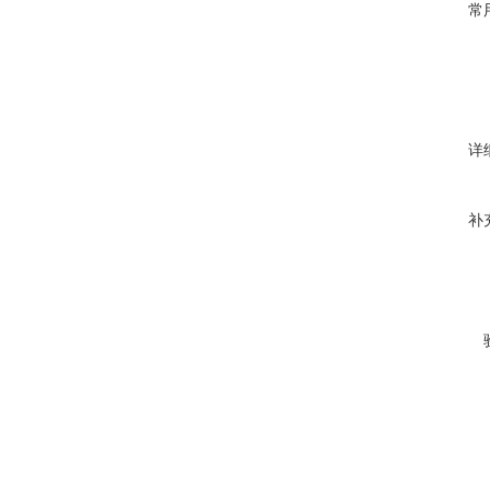
常
详
补