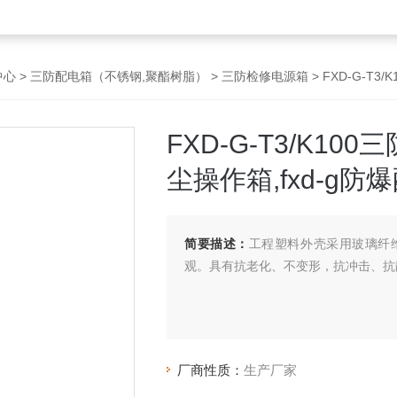
中心
>
三防配电箱（不锈钢,聚酯树脂）
>
三防检修电源箱
> FXD-G-T
FXD-G-T3/K1
尘操作箱,fxd-g防
简要描述：
工程塑料外壳采用玻璃纤
观。具有抗老化、不变形，抗冲击、抗
厂商性质：
生产厂家