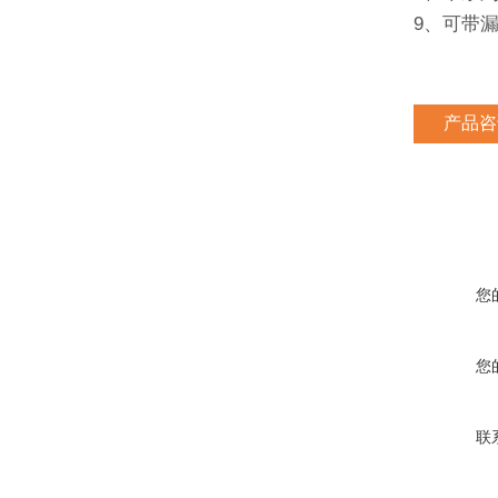
9、可带
产品咨
您
您
联