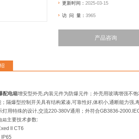
更新时间：
2025-03-15
访 问 量：
3965
产品咨询
绍
防爆配电箱
增安型外壳,内装元件为防爆元件；外壳用玻璃增强不饱
；隔爆型控制开关具有结构紧凑,可靠性好,体积小,通断能力强,
灯用特殊的设计,交流220-380V通用；外符合GB3836-2000.IE
主要技术参数:
电箱
d II CT6
P65