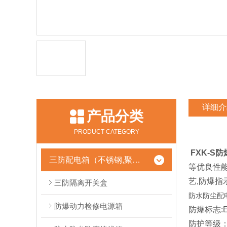
详细介
产品分类
PRODUCT CATEGORY
FXK-S
三防配电箱（不锈钢,聚酯树脂）
等优良性能
艺,防爆指示
三防隔离开关盒
防水防尘配
防爆动力检修电源箱
防爆标志:Exe
防护等级：I