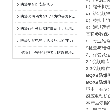
防爆平台灯安装说明
b）端子排
c）给定频率0
防爆照明动力配电箱防护等级IP65的介绍
d）模拟电流
e）通过远
防爆行灯变压器防爆设计：从结构到材料的防护
其它参数保
隔爆型配电箱：危险环境的“电力安全卫士”
8非专业维
9检查与维
揭秘工业安全守护者：防爆模块接线箱的精密世界
2、保管及
2.1变频
2.2变频
BQXB防爆
BQXB防爆
境中，在交流
感应电动机
本产品依据GB
2、调速箱