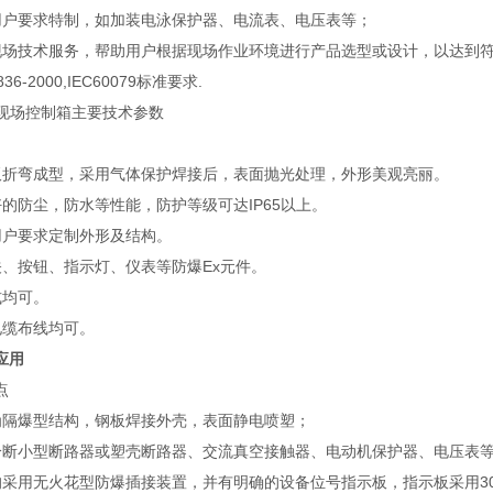
用户要求特制，如加装电泳保护器、电流表、电压表等；
现场技术服务，帮助用户根据现场作业环境进行产品选型或设计，以达到
836-2000,IEC60079标准要求.
爆现场控制箱主要技术参数
板折弯成型，采用气体保护焊接后，表面抛光处理，外形美观亮丽。
好的防尘，防水等性能，防护等级可达IP65以上。
用户要求定制外形及结构。
关、按钮、指示灯、仪表等防爆Ex元件。
式均可。
电缆布线均可。
应用
点
为隔爆型结构，钢板焊接外壳，表面静电喷塑；
分断小型断路器或塑壳断路器、交流真空接触器、电动机保护器、电压表
均采用无火花型防爆插接装置，并有明确的设备位号指示板，指示板采用3