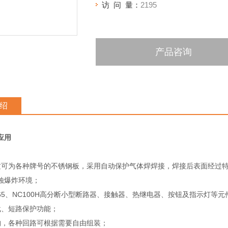
访 问 量：
2195
产品咨询
绍
应用
质可为各种牌号的不锈钢板，采用自动保护气体焊焊接，焊接后表面经过
蚀爆炸环境；
N65、NC100H高分断小型断路器、接触器、热继电器、按钮及指示灯等
载、短路保护功能；
构，各种回路可根据需要自由组装；