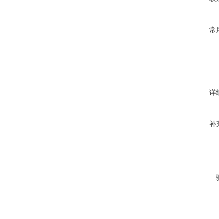
常
详
补