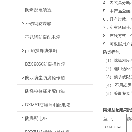
4．内装高分断
防爆配电装置
5．本产品全面
6．具有过载、
不锈钢防爆箱
7．所有紧固件
8．布线方式，
不锈钢防爆配电箱
9．可根据用户
plc触摸屏防爆箱
防爆措施
（1）选择相应
BZC8060防爆操作箱
（2）选用适应
（3）预防或限
防水防尘防腐操作箱
（4） 不用或
防爆检修插座配电箱
（5）采取充氮
BXM51防爆照明配电箱
隔爆型配电箱报
防爆配电柜
型 号
额
BXMD□-4
BXX51防爆动力检修箱