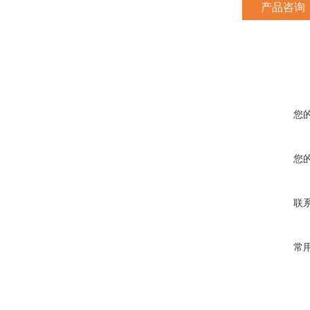
产品咨询
您
您
联
常