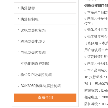
钢板焊接IIBT
防爆鼠标
u 本系列产品
u 内装元件多
防爆控制柜
仪等；
u 壳体尺寸具
BXK防爆控制箱
u 壳体材质有
移动防爆电缆盘
订货须知 u 
用户确认后生产
电机防爆控制箱
u 订货时请注
不锈钢防爆控制箱
u 内装元件品
u 本产品内装
粉尘DIP防爆控制箱
ⅡB 执行标准：GB3
79-1、EN6007
BXK8050防爆防腐控制箱
防爆标志：ExdeⅡB
额定电压： 380V
查看全部
防护等级： IP54