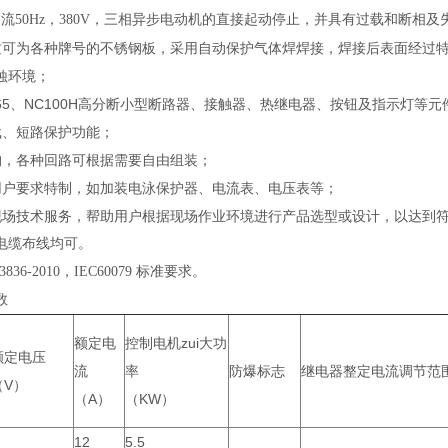
流50Hz，380V，三相异步电动机的直接起动停止，并具有过载和断相及
质可为各种牌号的不锈钢板，采用自动保护气体焊焊接，焊接后表面经过
蚀环境；
N65、NC100H高分断小型断路器、接触器、热继电器、按钮及指示灯
载、短路保护功能；
构，各种回路可根据需要自由组装；
用户要求特制，如加装电泳保护器、电流表、电压表等；
现场技术服务，帮助用户根据现场作业环境进行产品选型或设计，以达到
电缆布线均可。
836-2010，IEC60079 标准要求。
数
额定电
控制电机zui大功
额定电压
流
率
防爆标志
继电器整定电流调节范
（V）
（A）
（KW）
12
5.5