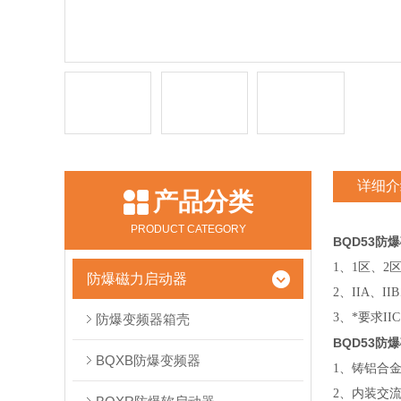
详细介
产品分类
PRODUCT CATEGORY
BQD53防
1、1区、2
防爆磁力启动器
2
、IIA、I
3
、*要求II
防爆变频器箱壳
BQD53防
BQXB防爆变频器
1、铸铝合
2
、内装交