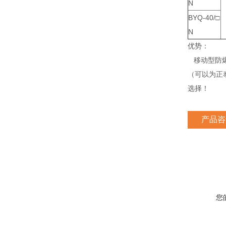
N
BYQ-40/□
N
优势：
移动型防爆
（可以为正
选择！
产品咨
您