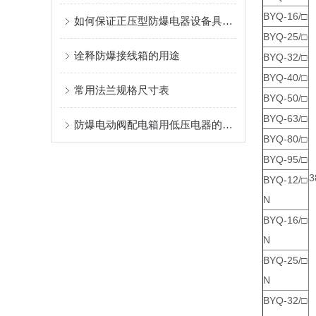
BYQ-16/□
如何保证正压型防爆电器设备具有良好的防爆性
BYQ-25/□
诠释防爆接线箱的用途
BYQ-32/□
BYQ-40/□
常用法兰规格尺寸表
BYQ-50/□
BYQ-63/□
防爆电动阀配电箱用低压电器的识别及代码含义
BYQ-80/□
BYQ-95/□
3
BYQ-12/□
N
BYQ-16/□
N
BYQ-25/□
N
BYQ-32/□