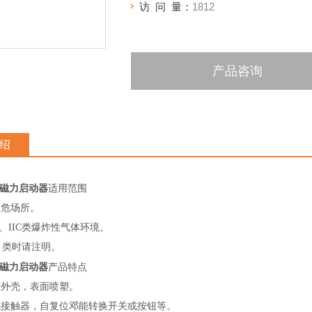
访 问 量：
1812
产品咨询
绍
爆磁力启动器
适用范围
区危场所。
IB、IIC类爆炸性气体环境。
C 类时请注明。
爆磁力启动器
产品特点
金外壳，表面喷塑。
流接触器，自复位邓能转换开关或按钮等。