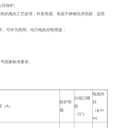
失压保护。
特殊的抛光工艺处理，外形美观、表面不锈钢光泽亮丽，适用
等元件，可作为照明、动力电机控制用途；
符号国家标准要求。
电缆外
出线口螺
防护等
径
围（A）
纹
级
（φ,m
（G")
m)