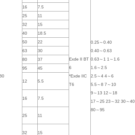
16
7.5
25
11
32
15
40
18.5
50
22
0.25～0.40
63
30
0.40～0.63
Exde II BT
0.63～1 1～1.6
80
37
6
1.6～2.5
95
45
80
*Exde IIC
2.5～4 4～6
12
5.5
T6
5.5～8 7～10
9～13 12～18
16
7.5
17～25 23～32 30～40
80～95
25
11
32
15