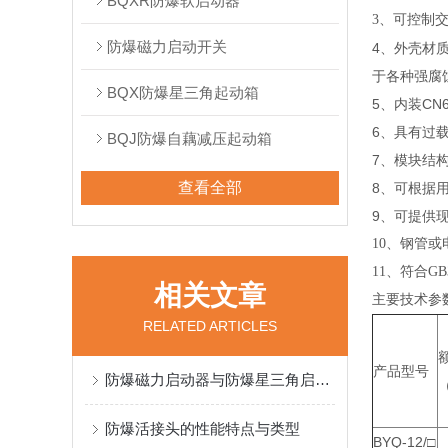
BQXR防爆软启动器
3
、可控制交
防爆磁力启动开关
4、外壳材
于各种强腐
BQX防爆星三角起动箱
5、内装C
6、具有过
BQJ防爆自藕减压起动箱
7、模块结
查看全部
8、可根据
9、可提供
10
、钢管或
11
、符合GB3
相关文章
主要技术参
RELATED ARTICLES
产品型号
防爆磁力启动器与防爆星三角启动器的区别
防爆活接头的性能特点与类型
BYQ-12/□