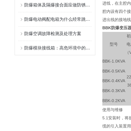
进线，在主腔内
防爆箱体及隔爆接合面应做防锈处理
腔内设有四个接
防爆电动阀配电箱为什么经常跳闸呢?
进出线的接地线
BBK
防爆变压
防爆空调故障检测及处理方案
初
型号
电
防爆模块接线箱：高危环境中的电气安全守护者
（
BBK-1.0KVA
BBK-0.5KVA
22
BBK-0.4KVA
3
BBK-0.3KVA
BBK-0.2KVA
使用与维修
5.1安装时，
缆的引入装置用