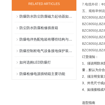
RELATED ARTICLES
7.电缆外径：Φ
五、规格举例说
防爆防水防尘防腐磁力起动器如何接线
BZC8050(L
BZC8050(L
防尘防水防腐检修插座箱
BZC8050(L
BZC8050(LB
防爆电伴热配电箱有哪些结构与功能特点？
BZC8050(LB
BZC8050(L
防爆控制柜电气设备接地保护装置重要性
订货须知：
如何选购LED防爆灯
1、须说明防水
量，默认为分合
防爆检修电源插销箱主要功能
2、须注明安装方
3、外壳尺寸或
4、如须接线或
选型指南