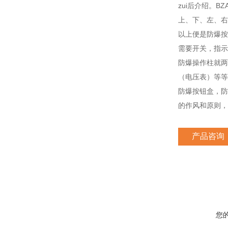
zui后介绍
。BZ
上、下、左、右
以上便是防爆按
需要开关，指示
防爆操作柱就两
（电压表）等等
防爆按钮盒，防
的作风和原则，
产品咨询
您