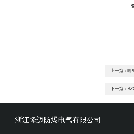
上一篇：
哪
下一篇：
BZ
浙江隆迈防爆电气有限公司