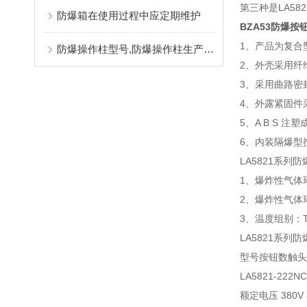
第三种是LA58
防爆箱在使用过程中应定期维护
BZA53防爆按
1、产品为复合
防爆操作柱型号,防爆操作柱生产厂家,
2、外壳采用纤
3、采用曲路密
4、外露紧固件
5、A B S 注
6、内装隔爆型按
LA5821系列
1、爆炸性气体
2、爆炸性气体环
3、温度组别：T
LA5821系列
型号按钮数触头数量
LA5821-22
额定电压 380V 