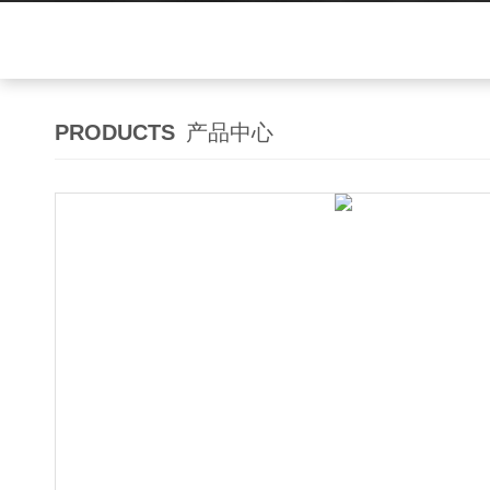
PRODUCTS
产品中心