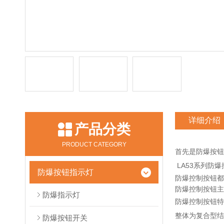
详细介绍
产品分类
PRODUCT CATEGORY
首先是防爆按钮
LA53系列防爆
防爆按钮指示灯
防爆控制按钮都采
防爆控制按钮主
防爆指示灯
防爆控制按钮特
整体为复合型结
防爆按钮开关