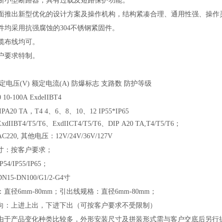
断小型断路器，具有过载及短路保护功能。
面推出新型优化的设计方案及操作机构，结构紧凑合理、通用性强、操作
件均采用抗强腐蚀的304不锈钢紧固件。
电缆布线均可。
用户要求特制。
定电压(V) 额定电流(A) 防爆标志 支路数 防护等级
 10-100A ExdeIIBT4
IPA20 TA
，T4 4、6、8、10、12 IP55*IP65
IBT4/T5/T6、ExdIICT4/T5/T6、DIP A20 TA,T4/T5/T6；
20, 其他电压：12V/24V/36V/127V
寸：按客户要求；
4/IP55/IP65；
15-DN100/G1/2-G4寸
直径6mm-80mm；引出线规格：直径6mm-80mm；
向：上进上出，下进下出（可按客户要求不受限制）
由于产品变化种类比较多，外形安装尺寸及拼装形式需与客户交底后另行