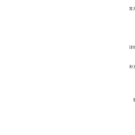
常
详
补