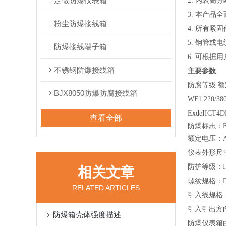
定做防爆仪表箱
2.
内装高分
3.
本产品全
粉尘防爆接线箱
4.
所有紧固
5. 钢管或
防爆接线端子箱
6. 可根据
不锈钢防爆接线箱
主要参数
防腐等级 额
BJX8050防爆防腐接线箱
WF1 220/380
ExdeIICT4
D
查看全部
防爆标志：ExdI
额定电压：AC2
仪表外形尺
防护等级：IP5
相关文章
螺纹规
格：DN
RELATED ARTICLES
引入线规格：
引入引出方
防爆箱壳体强度描述
防爆仪表箱