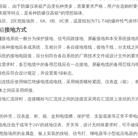
器箱
。由于防爆仪表箱产品变化种类多，质量要求严格，用户在选购时要
美观等特点，是各种防爆仪器箱*的理想箱体。
1
2
IIA
IIB
IIC
T1-T4
区、
区危险场所，
、
、
类，温度组别为
的爆炸性气体环
箱
接地方式
箱
接地系统一般分为保护接地、信号回路接地、屏蔽接地和本安系统接
统的各种接地应各成系统，互相分开，各自接地母线，接地干线，分支线
地系统的接地电阻值，应分别符合各自系统的厂商技术文件或设计文件的
干扰需求时，多芯电缆中的备用芯线应在一点接地。屏蔽电缆的备用芯线
的颜色应符合设计规定，并设置黄/绿标志。
统的连线应使用铜芯绝缘电缆或电线，采用铜质螺栓紧固。仪表盘（箱）、
体之间应采用焊接。
作接地汇流排时，连接螺栓与汇流排之间的连接宜采用在汇流排上攻丝的方
仪表的外壳，仪表盘、柜、箱、盒和电缆槽，保护管、支架底座等正常不带
电电压低于或等于24V的就地仪表、开关等，设计无特殊要求时，可不做
爆炸危险场所的金属盘、板上安装的按钮、信号灯、继电器等小型低压电器