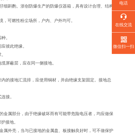
电话
仔细斟酌。浙创防爆生产的防爆仪器箱，具有设计合理、结构
境，可燃性粉尘场所，户内、户外均可。
在线交流
地四种。
微信扫一扫
之间应彼此绝缘。
要求。
与电缆屏蔽层，应在同一侧接地。
柜内的接地汇流排，应使用铜材，并由绝缘支架固定。接地总
式连接。
电的金属部分，由于绝缘破坏而有可能带危险电压者，均应做保
保护接地。
的金属外壳，当与已接地的金属盘、板接触良好时，可不做保护