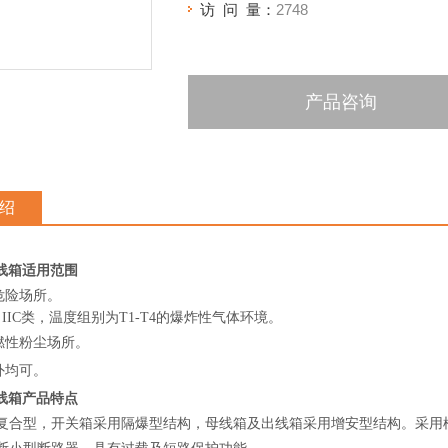
访 问 量：
2748
产品咨询
绍
线箱
适用范围
区危险场所。
B、IIC类，温度组别为T1-T4的爆炸性气体环境。
可燃性粉尘场所。
外均可。
线箱
产品特点
复合型，开关箱采用隔爆型结构，母线箱及出线箱采用增安型结构。采用