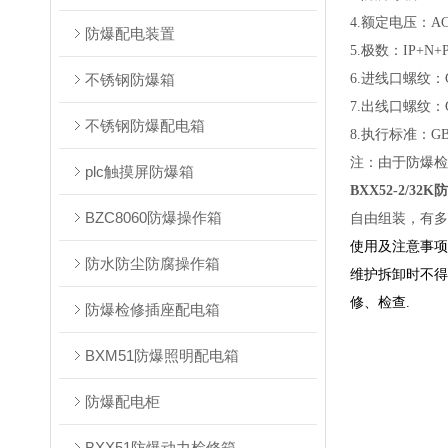
4.额定电压：A
防爆配电装置
5.极数：IP+N
不锈钢防爆箱
6.进线口螺纹
7.出线口螺纹：G
不锈钢防爆配电箱
8.执行标准：GB383
注：由于防爆检
plc触摸屏防爆箱
BXX52-2/3
BZC8060防爆操作箱
自由组装，有多
使用及注意事项
防水防尘防腐操作箱
维护拆卸时不得
修、检查.
防爆检修插座配电箱
BXM51防爆照明配电箱
防爆配电柜
BXX51防爆动力检修箱