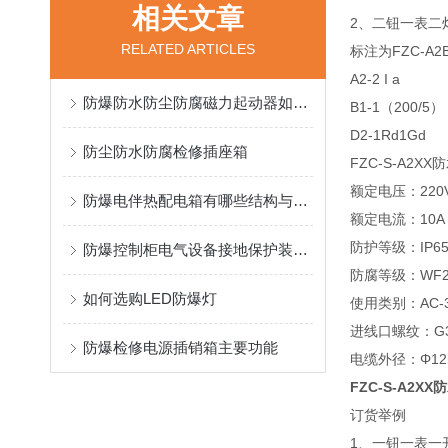
相关文章
2、二钮一表二
RELATED ARTICLES
标注为FZC-A2B
A2-2 I a
防爆防水防尘防腐磁力起动器如何接线
B1-1（200/5）
D2-1Rd1Gd
防尘防水防腐检修插座箱
FZC-S-A2
额定电压：220V
防爆电伴热配电箱有哪些结构与功能特点？
额定电流：10A
防护等级：IP6
防爆控制柜电气设备接地保护装置重要性
防腐等级：WF
如何选购LED防爆灯
使用类别：AC-3 
进线口螺纹：G
防爆检修电源插销箱主要功能
电缆外径：Φ12
FZC-S-A2
订货举例
1、一钮一表一开