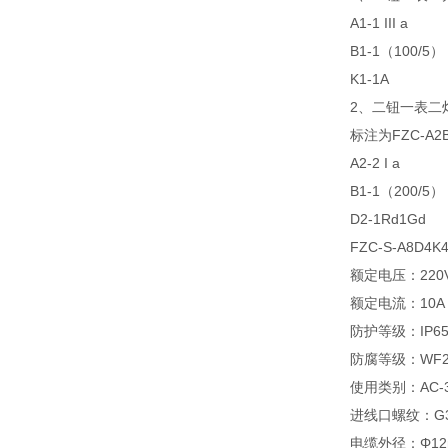
A1-1 III a
B1-1（100/5）
K1-1A
2、二钮一表二
标注为FZC-A2B
A2-2 I a
B1-1（200/5）
D2-1Rd1Gd
FZC-S-A8D4
额定电压：220V
额定电流：10A
防护等级：IP6
防腐等级：WF
使用类别：AC-3 
进线口螺纹：G
电缆外径：Φ12