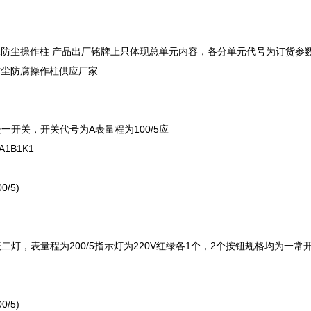
明。
防水防尘操作柱 产品出厂铭牌上只体现总单元内容，各分单元代号为订货参
防尘防腐操作柱供应厂家
例
一表一开关，开关代号为A表量程为100/5应
LNZ-A1B1K1
-IIIa
1(100/5)
1-1A
表二灯，表量程为200/5指示灯为220V红绿各1个，2个按
-2Ia
1(200/5)