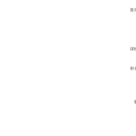
常
详
补