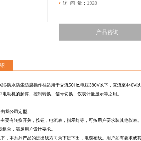
访 问 量：
1928
产品咨询
绍
B1D2G防水防尘防腐操作柱
适用于交流50Hz,电压380V以下，直流至440
场中电动机的起停、控制转换、信号切换、仪表计量显示
件由我公司定型。
件主要有转换开关，按钮，电流表，指示灯等，可按用户要求装其他仪表
的任意组合，满足用户设计要求。
况下，本系列产品的进出线方向为下进下出，电缆布线。用户如有要求或