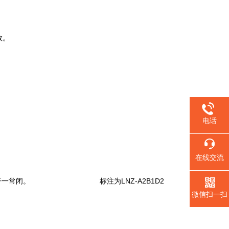
数。
电话
在线交流
钮规格均为一常开一常闭。 标注为LNZ-A2B1D2
微信扫一扫