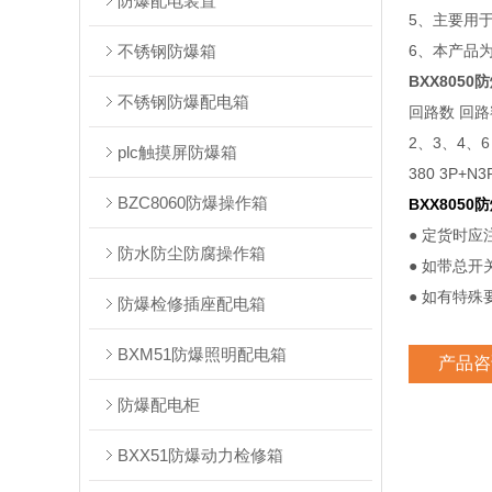
防爆配电装置
5、主要用
不锈钢防爆箱
6、本产品
BXX805
不锈钢防爆配电箱
回路数 回路
2、3、4、6 1
plc触摸屏防爆箱
380 3P+N3
BZC8060防爆操作箱
BXX805
● 定货时
防水防尘防腐操作箱
● 如带总
● 如有特
防爆检修插座配电箱
BXM51防爆照明配电箱
产品咨
防爆配电柜
BXX51防爆动力检修箱