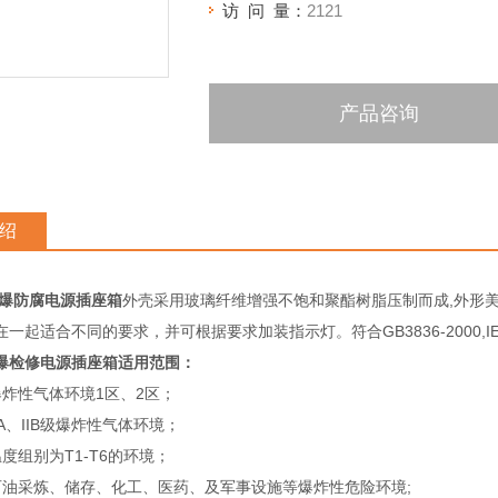
访 问 量：
2121
产品咨询
绍
0防爆防腐电源插座箱
外壳采用玻璃纤维增强不饱和聚酯树脂压制而成,外形
一起适合不同的要求，并可根据要求加装指示灯。符合GB3836-2000,IE
防爆检修电源插座箱
适用范围：
爆炸性气体环境1区、2区；
IA、IIB级爆炸性气体环境；
度组别为T1-T6的环境；
石油采炼、储存、化工、医药、及军事设施等爆炸性危险环境;