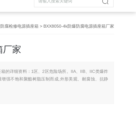
防爆防腐检修电源插座箱
> BXX8050-4k防爆防腐电源插座箱厂家
箱厂家
座箱的详细资料：1区、2区危险场所。IIA、IIB、IIC类爆炸
维增强不饱和聚酯树脂压制而成,外形美观、耐腐蚀、抗静