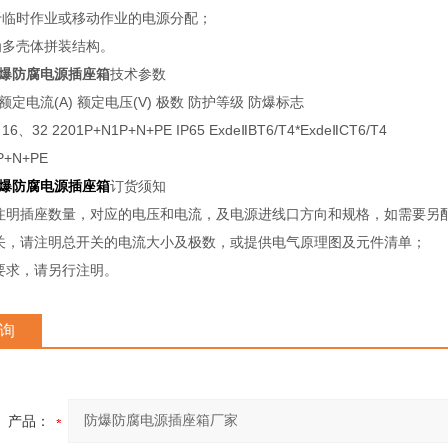
于临时作业或移动作业的电源分配；
为多壳体拼装结构。
0防爆防腐电源插座箱
技术参数
额定电流(A) 额定电压(V) 极数 防护等级 防爆标志
6、32 2201P+N1P+N+PE IP65 ExdeⅡBT6/T4*ExdeⅡCT6/T4
P+N+PE
0防爆防腐电源插座箱
订货须知
应注明插座数量，对应的电压和电流，及电源进线口方向和规格，如需要另
开关，请注明总开关的电流大小及极数，或提供电气原理图及元件清单；
殊要求，请另行注明。
询
产品：