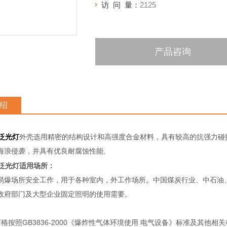
访 问 量：
2125
产品咨询
绍
爆泛光灯
外壳选用精密的结构设计和高强度合金材料，具有较高的抗强力碰
海浪侵袭，并具有优良耐腐蚀性能
。
爆泛光灯适用场所：
易爆场所安全工作，用于各种室内，外工作场所。中国煤炭行业、中石油、
政府部门及大型企业固定照明的使用需要。
严格按照GB3836-2000《爆炸性气体环境使用 电气设备》标准及其他