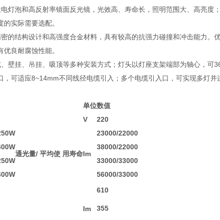
放电灯泡和高反射率镜面反光镜，光效高、寿命长，照明范围大、高亮度
度的实际需要选配。
精密的结构设计和高强度合金材料，具有较高的抗强力碰撞和冲击能力。
有优良耐腐蚀性能。
式、壁挂、吊挂、吸顶等多种安装方式；灯头以灯座支架端部为轴心，可3
口，可适应8~14mm不同线径电缆引入；多个电缆引入口，可实现多灯
单位
数值
V
220
250W
23000/22000
400W
38000/22000
通光量/ 平均使 用寿命
Im
250W
33000/33000
400W
56000/33000
610
355
Im