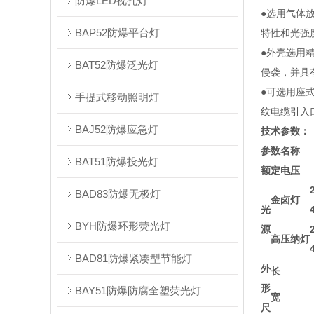
防爆LED视孔灯
●选用气体
BAP52防爆平台灯
特性和光强
●外壳选用
BAT52防爆泛光灯
侵袭，并具
●可选用座
手提式移动照明灯
纹电缆引入
BAJ52防爆应急灯
技术参数：
参数名称
BAT51防爆投光灯
额定电压
BAD83防爆无极灯
金卤灯
光
BYH防爆环形荧光灯
源
高压纳灯
BAD81防爆紧凑型节能灯
外
长
形
BAY51防爆防腐全塑荧光灯
宽
尺