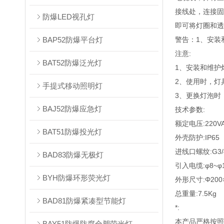
接线处，连接固
防爆LED视孔灯
即可将灯圈和透
BAP52防爆平台灯
警告：1、安装
注意:
BAT52防爆泛光灯
1、安装和维护
2、使用时，灯
手提式移动照明灯
3、更换灯泡时
BAJ52防爆应急灯
技术参数:
额定电压:220VA
BAT51防爆投光灯
外壳防护:IP65
进线口螺纹:G3/
BAD83防爆无极灯
引入电缆:φ8~φ
BYH防爆环形荧光灯
外形尺寸:Φ20
总重量:7.5Kg
BAD81防爆紧凑型节能灯
*:
本产品严格按照I
BAY51防爆防腐全塑荧光灯