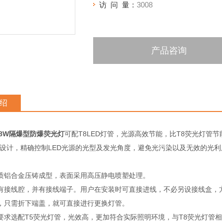
访 问 量：
3008
产品咨询
绍
x18W隔爆型防爆荧光灯
可配T8LED灯管，光源高效节能，比T8荧光灯管节
光设计，精确控制LED光源的光型及发光角度，避免光污染以及无效的光
质铝合金压铸成型，表面采用高压静电喷塑处理。
有接线腔，并有接线端子。用户在安装时可直接进线，不必另设接线盒，
，只需折下端盖，就可直接进行更换灯管。
要求选配T5荧光灯管，光效高，更加符合实际照明环境，与T8荧光灯管相