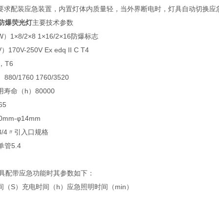
要求配装应急装置，内置灯体内质量轻，当外界断电时，灯具自动切换应
能防爆荧光灯
主要技术参数
1×8/2×8 1×16/2×16防爆标志
0V-250V Ex edq II C T4
A，T6
80/1760 1760/3520
寿命（h）80000
65
mm-φ14mm
3/4〃引入口规格
管5.4
灯具配带应急功能时其参数如下：
间（S）充电时间（h）应急照明时间（min）