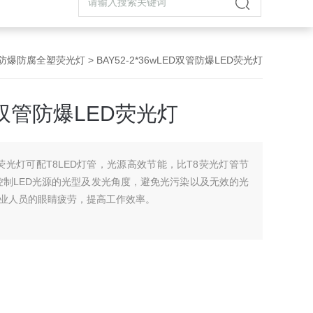
51防爆防腐全塑荧光灯
> BAY52-2*36wLED双管防爆LED荧光灯
ED双管防爆LED荧光灯
防爆荧光灯可配T8LED灯管，光源高效节能，比T8荧光灯管节
控制LED光源的光型及发光角度，避免光污染以及无效的光
业人员的眼睛疲劳，提高工作效率。