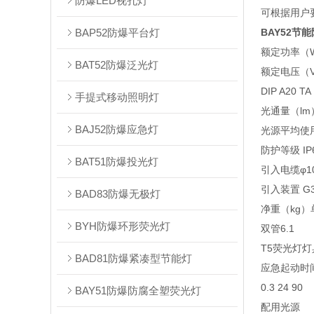
防爆LED视孔灯
可根据用户
BAP52防爆平台灯
BAY52节
额定功率（W）
BAT52防爆泛光灯
额定电压（V）17
DIP A20 T
手提式移动照明灯
光通量（lm）8
BAJ52防爆应急灯
光源平均使用
防护等级 IP
BAT51防爆投光灯
引入电缆φ10
引入装置 G
BAD83防爆无极灯
净重（kg）单
BYH防爆环形荧光灯
双管6.1
T5荧光灯
BAD81防爆紧凑型节能灯
应急起动时
0.3 24 90
BAY51防爆防腐全塑荧光灯
配用光源