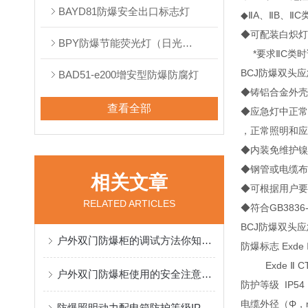
BAYD81防爆安全出口标志灯
◆ⅡA、ⅡB、Ⅱ
◆可配装白炽
BPY防爆节能荧光灯（日光灯）
*要求ⅡC类
BCJ防爆双头
BAD51-e200增安型防爆防腐灯
◆铸铝合金外
查看全部
◆应急灯中正
，正常照明和
◆内装免维护
◆钢管或电缆
相关文章
◆可根据用户
RELATED ARTICLES
◆符合GB3836-
BCJ防爆双头
户外双门防爆柜的调试方法你知道吗？
防爆标志 Exde 
Exde Ⅱ C
户外双门防爆柜使用的安全注意事项
防护等级 IP5
电缆外径（Φ，
防爆照明动力配电箱防护等级IP65的介绍