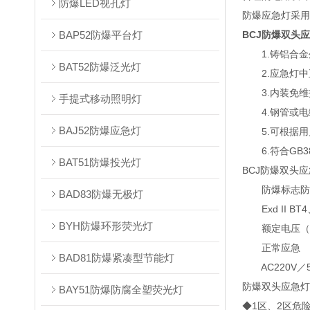
防爆LED视孔灯
防爆应急灯采用
BAP52防爆平台灯
BCJ防爆双头
1.铸铝合金
BAT52防爆泛光灯
2.应急灯中
3.内装免维
手提式移动照明灯
4.钢管或电
BAJ52防爆应急灯
5.可根据用
6.符合GB383
BAT51防爆投光灯
BCJ防爆双头
防爆标志防护
BAD83防爆无极灯
Exd II BT4、＊
BYH防爆环形荧光灯
额定电压（V）
正常应急
BAD81防爆紧凑型节能灯
AC220V／50Hz
防爆双头应急
BAY51防爆防腐全塑荧光灯
◆1区、2区危