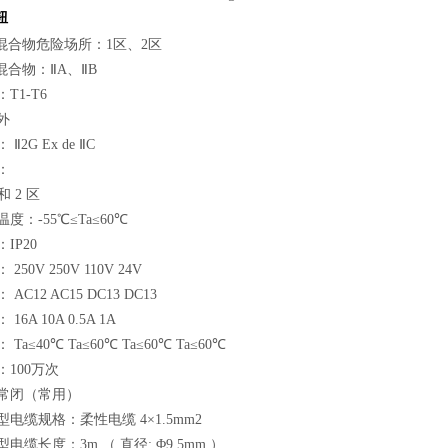
钮
混合物危险场所：1区、2区
合物：ⅡA、ⅡB
1-T6
外
G Ex de ⅡC
：
 2 区
：-55℃≤Ta≤60℃
P20
0V 250V 110V 24V
12 AC15 DC13 DC13
A 10A 0.5A 1A
≤40℃ Ta≤60℃ Ta≤60℃ Ta≤60℃
100万次
常闭（常用）
缆规格：柔性电缆 4×1.5mm2
缆长度：3m （ 直径: Φ9.5mm ）