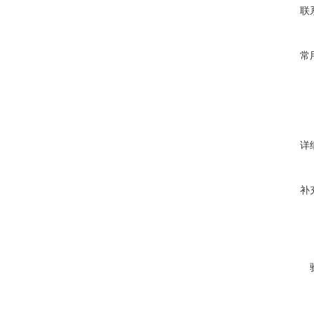
联
常
详
补