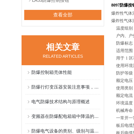
LA53防爆控制按钮
8097防爆按
爆炸性气体
查看全部
爆炸性气体混
温度组别：T
户内、户
防爆标志： Ⅱ2
相关文章
适用范围
RELATED ARTICLES
用于 1 区和
使用环境温度
防爆控制箱壳体性能
防护等级：I
额定电压： 25
防爆行灯变压器安装注意事项，一定得注意！
使用类别： AC
额定电流： 16
电气防爆技术结构与原理概述
环境温度： Ta
机械寿命：
变频器在防爆配电箱箱中降温的方法
一常开一
板后电缆型电
防爆电气设备的类别、级别与温度组别
板后电缆型电