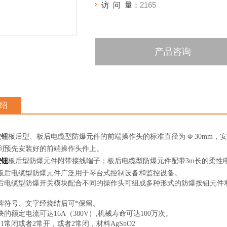
访 问 量：
2165
产品咨询
绍
按钮
板后型、板后电缆型防爆元件的前端操作头的标准直径为 Φ 30mm，
到预先安装好的前端操作头件上。
按钮
板后型防爆元件附带接线端子；板后电缆型防爆元件配带3m长的柔性电缆
板后电缆型防爆元件广泛用于琴台式控制设备和监控设备。
后电缆型防爆开关模块配合不同的操作头可组成多种形式的防爆按钮元件
证
牌符号、文字经烧结后可*保留。
的额定电流可达16A（380V）,机械寿命可达100万次。
1常闭或者2常开，或者2常闭，材料AgSnO2