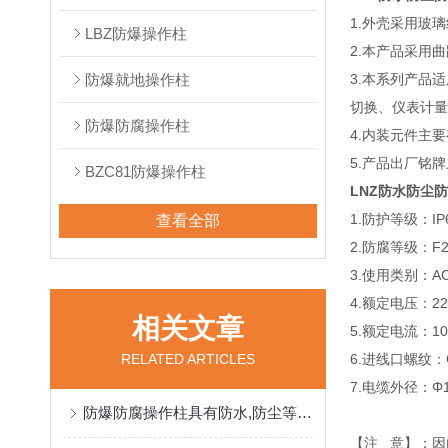
1.外壳采用玻
LBZ防爆操作柱
2.本产品采用
防爆就地操作柱
3.本系列产品
切换、仪表计
防爆防腐操作柱
4.内装元件主
5.产品出厂铭
BZC81防爆操作柱
LNZ防水防尘
1.防护等级：IP
查看全部
2.防腐等级：F
3.使用类别：AC
4.额定电压：22
相关文章
5.额定电流：1
RELATED ARTICLES
6.进线口螺纹：
7.电缆外径：Φ
防爆防腐操作柱具有防水,防尘等性能
【注 意】：因