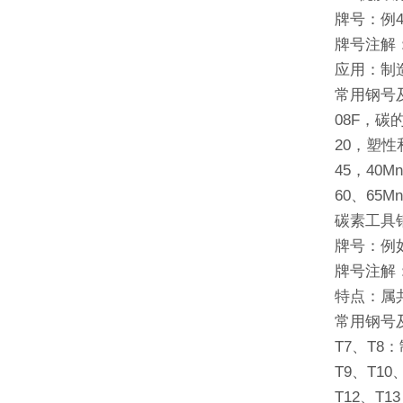
牌号：例45
牌号注解
应用：制
常用钢号
08F，
20，塑
45，4
60、6
碳素工具
牌号：例如
牌号注解
特点：属
常用钢号
T7、T
T9、T
T12、