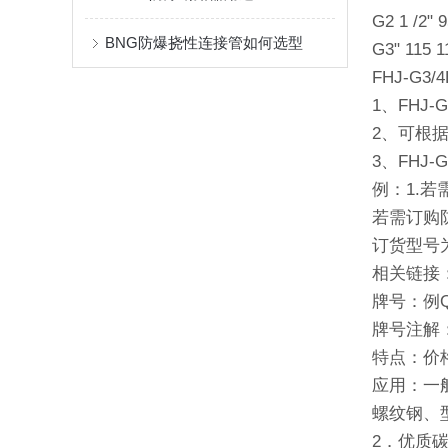
G2 1 /2" 
BNG防爆挠性连接管如何选型
G3" 115 1
FHJ-G
1、FHJ
2、可根
3、FH
例：1.若
若需订购防
订货型号为“
相关链接
牌号：例Q2
牌号注解
特点：价
应用：一
螺纹钢、
2．优质