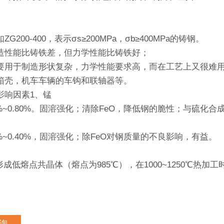
G200-400，表示σs≥200MPa，σb≥400MPa的铸钢。
造性能比铸铁差，但力学性能比铸铁好；
要用于制造形状复杂，力学性能要求高，而在工艺上又很难
箱壳，机车车辆的车钩和联轴器等。
影响因素1、锰
5%~0.80%。固溶强化；清除FeO，降低钢的脆性；与硫化
0%~0.40%，固溶强化；除FeO对钢质量的不良影响，有益。
e形成低熔点共晶体（熔点为985℃），在1000~1250℃热
询