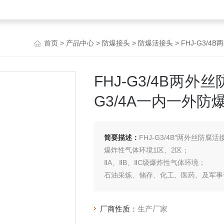
首页
>
产品中心
>
防爆接头
>
防爆活接头
> FHJ-G3/
FHJ-G3/4B两外
G3/4A一内一外防
简要描述：
FHJ-G3/4B″两外丝防腐
爆炸性气体环境1区、2区；
ⅡA、ⅡB、ⅡC级爆炸性气体环境；
石油采炼、储存、化工、医药、及军事
多规格、多型式可供选择。
厂商性质：
生产厂家