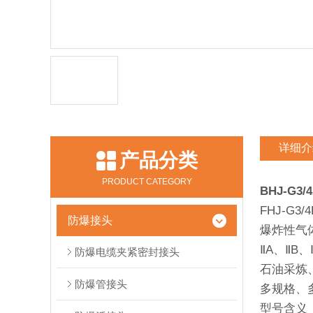
详细介
产品分类
PRODUCT CATEGORY
BHJ-G
FHJ-G
防爆接头
爆炸性气
ⅡA、ⅡB
防爆电缆夹紧密封接头
石油采炼
防爆管接头
多规格、
型号含义