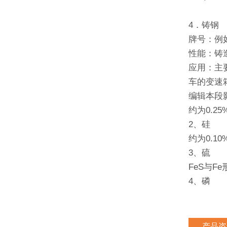
4．铸钢
牌号：例如Z
性能：铸
应用：主
车的变速
编辑本段
约为0.2
2、硅
约为0.1
3、硫
FeS与F
4、磷
产品咨