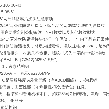
95 105 30-43
15 38-51
3/4B″两外丝防腐活接头注意事项
-G3/4B″两外丝防腐活接头正标产品的两端螺纹型式为管螺纹
据用户要求定制公制螺纹、NPT螺纹以及其他螺纹型式。
J-G3/4B″两外丝防腐活接头实行一年保修，一年内产品在正
需订购防爆活接头，材质为碳素钢、螺纹规格为G3/4″，结构型式
爆活接头，材质为不锈钢、螺纹型式为一端内一端外螺纹，内螺纹
BHJⅡ-B（G3/4内M25×1.5外”。
：1．碳素结构钢
35-A·F，表示σs≥235MPa
：Q是屈服强度 A质量等级（有ABCD四级），F沸腾钢
格低廉，工艺性能（如焊接性和冷成形性）优良。
般工程结构和普通机械零件。如Q235可制作螺栓、螺母、
型钢、钢筋等
碳素结构钢