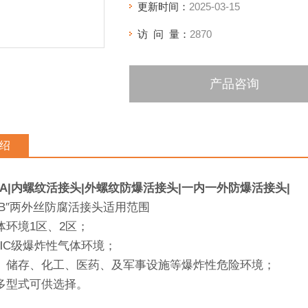
更新时间：
2025-03-15
访 问 量：
2870
产品咨询
绍
3/4A|内螺纹活接头|外螺纹防爆活接头|一内一外防爆活接头|
3/4B″两外丝防腐活接头适用范围
体环境1区、2区；
、ⅡC级爆炸性气体环境；
、储存、化工、医药、及军事设施等爆炸性危险环境；
多型式可供选择。