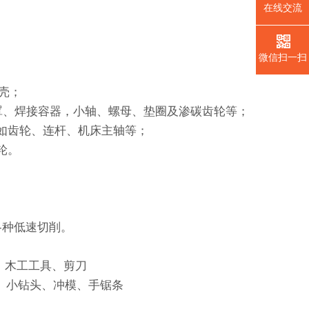
在线交流
。
微信扫一扫
壳；
罩、焊接容器，小轴、螺母、垫圈及渗碳齿轮等；
，如齿轮、连杆、机床主轴等；
轮。
各种低速切削。
、木工工具、剪刀
锥、小钻头、冲模、手锯条