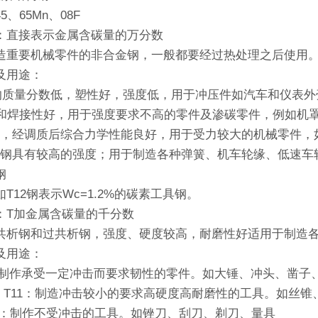
、65Mn、08F
：直接表示金属含碳量的万分数
造重要机械零件的非合金钢，一般都要经过热处理之后使用
及用途：
碳的质量分数低，塑性好，强度低，用于冲压件如汽车和仪表外
性和焊接性好，用于强度要求不高的零件及渗碳零件，例如机
0Mn，经调质后综合力学性能良好，用于受力较大的机械零件
5Mn钢具有较高的强度；用于制造各种弹簧、机车轮缘、低速车
钢
T12钢表示Wc=1.2%的碳素工具钢。
：T加金属含碳量的千分数
共析钢和过共析钢，强度、硬度较高，耐磨性好适用于制造
及用途：
8：制作承受一定冲击而要求韧性的零件。如大锤、冲头、凿子
10、T11：制造冲击较小的要求高硬度高耐磨性的工具。如丝
T13：制作不受冲击的工具。如锉刀、刮刀、剃刀、量具