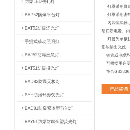
防爆LED视孔灯
灯罩采用聚碳
BAP52防爆平台灯
灯罩采用密封
内装镇流器，
BAT52防爆泛光灯
动切断电源。内
灯管为单极快速
手提式移动照明灯
影响输出光效；
BAJ52防爆应急灯
钢管或电缆均
可根据用户要
BAT51防爆投光灯
符合GB3836.1
BAD83防爆无极灯
产品咨询
BYH防爆环形荧光灯
BAD81防爆紧凑型节能灯
BAY51防爆防腐全塑荧光灯