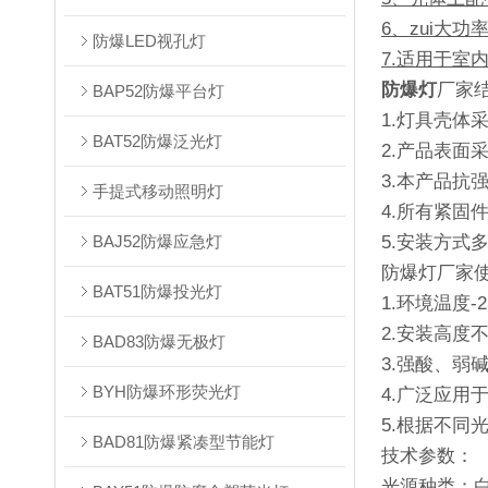
6、zui大功
防爆LED视孔灯
7.适用于室
防爆灯
厂家
BAP52防爆平台灯
1.灯具壳体
BAT52防爆泛光灯
2.产品表面
3.本产品抗
手提式移动照明灯
4.所有紧
BAJ52防爆应急灯
5.安装方式
防爆灯厂家
BAT51防爆投光灯
1.环境温度-2
2.安装高度不
BAD83防爆无极灯
3.强酸、弱
BYH防爆环形荧光灯
4.广泛应
5.根据不
BAD81防爆紧凑型节能灯
技术参数：
光源种类：