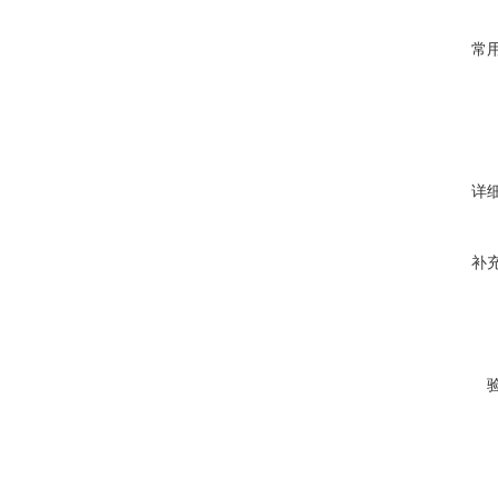
常
详
补