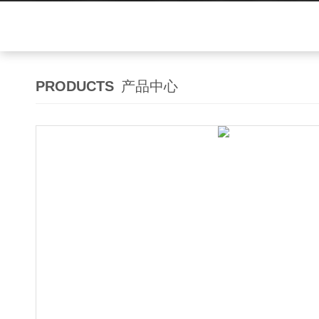
PRODUCTS
产品中心