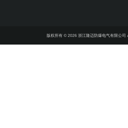
版权所有 © 2026 浙江隆迈防爆电气有限公司 All 