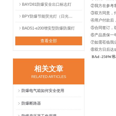
BAYD81防爆安全出口标志灯
②我方在参考
③双方同意，
BPY防爆节能荧光灯（日光灯）
④用户付款后，
⑤合同签订，
BAD51-e200增安型防爆防腐灯
⑥产品质保一
查看全部
⑦如需莅临我
⑧双方日后达
BAd -250W
吊
相关文章
RELATED ARTICLES
防爆电气箱如何安全使用
防爆断路器
防爆变压器工作原理