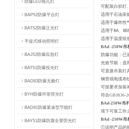
防爆LED视孔灯
可配装白炽灯
BAP52防爆平台灯
适用于石油采
适用于爆炸性
BAT52防爆泛光灯
适用于
Ⅱ
A
、
Ⅱ
B
适用于温度组
手提式移动照明灯
BAd -250W
吊
BAJ52防爆应急灯
防爆功能：已
光效节能：选
BAT51防爆投光灯
可直接吊装灯
钢管或电缆布
BAD83防爆无极灯
可按要求加装
BYH防爆环形荧光灯
符合
GB3836-2
BAd-250W
吊
BAD81防爆紧凑型节能灯
境下可靠工作
;
BAd -250W
吊
BAY51防爆防腐全塑荧光灯
①说明产品的