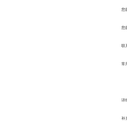
您
您
联
常
详
补