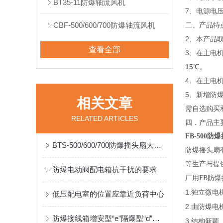
BT35-11防爆轴流风机
7、电源电压为
CBF-500/600/700防爆轴流风机
二、产品特
2、本产品
查看全部
3、在主电
15℃。
4、在主电
5、新增防
相关文章
需自选购买
RELATED ARTICLES
四．产品主要技术
FB-500
防爆
BTS-500/600/700防爆摇头扇大量批发
防爆摇头扇
等生产与提供
防爆电动阀配电箱抗干扰的要求
厂用FB防
1.
独立微电
低压配电室的位置应靠近负荷中心
2.
由防爆电
防爆接线箱增安型“e”隔爆型“d”的区别
3.
结构新颖