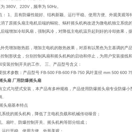
 380V、220V，频率为 50Hz。
点： 1、且有防爆性能好、结构新颖、运行平稳、使用方便、外观美观等
取消了原摇头扇主电机后端的蜗轮、蜗杆摇头机构改进为微电机独立系统的
机后端增加冷却风扇，强制风冷，对降低主电机温升起到好的冷却效果，据
机外壳增加散热筋，增加主电机的散热效果，对原有以黑色为主基调的产品
爆控制形状盒，分别控制风扇和摇头机构的启动和停止，为用户安装接线和
和安装控制开关的工作。 三、产品型号含义：
参数：产品型号 FB-500 FB-600 FB-750 风叶直径 mm 500 600 750 风量
摇头扇 厂用防爆摇头扇
有立式与壁式安装，本产品有多种规格，产品使用防爆摇头扇专业防爆小
.
爆摇头扇基本特点
机系统的摇头机构，降低了主电机负载和机械传动噪音；
机、扇叶、防爆控制开关、摇头机构等部分组成；
、运行平稳、使用方便、外形美观；