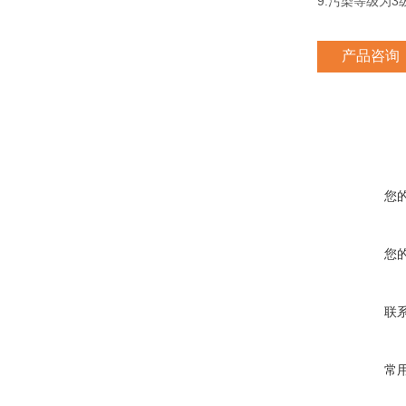
9.污染等级为3
产品咨询
您
您
联
常