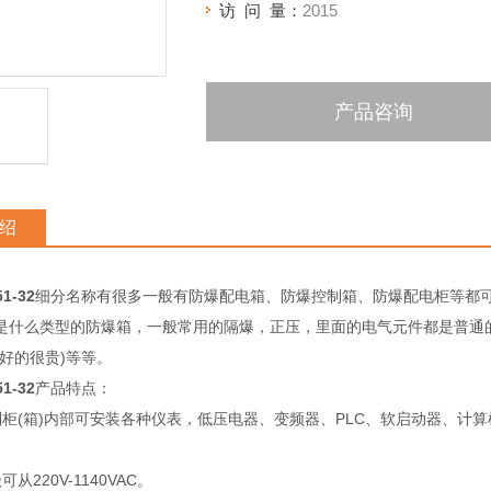
访 问 量：
2015
产品咨询
绍
1-32
细分名称有很多一般有防爆配电箱、防爆控制箱、防爆配电柜等都
是什么类型的防爆箱，一般常用的隔爆，正压，里面的电气元件都是普通
(好的很贵)等等。
1-32
产品特点：
制柜(箱)内部可安装各种仪表，低压电器、变频器、PLC、软启动器、计
。
从220V-1140VAC。