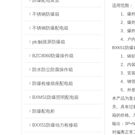
防爆配电装置
适用范围：
不锈钢防爆箱
1、爆炸性
2、爆炸性气
不锈钢防爆配电箱
3、爆炸性
4、户内
plc触摸屏防爆箱
BXK51防
BZC8060防爆操作箱
1、铸铝合
2、内装开
防水防尘防腐操作箱
3、安装
4、钢管
防爆检修插座配电箱
5、外形
BXM51防爆照明配电箱
本产品为复
关。具有过
防爆配电柜
箱的价格。
输出：3P
BXX51防爆动力检修箱
对偏离正常