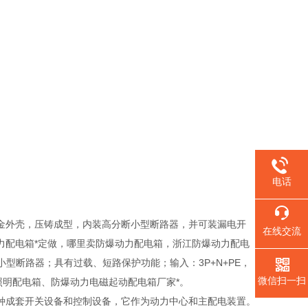
。
电话
金外壳，压铸成型，内装高分断小型断路器，并可装漏电开
在线交流
力配电箱*定做，哪里卖防爆动力配电箱，浙江防爆动力配电
小型断路器；具有过载、短路保护功能；输入：3P+N+PE，
微信扫一扫
力照明配电箱、防爆动力电磁起动配电箱厂家*。
种成套开关设备和控制设备，它作为动力中心和主配电装置。