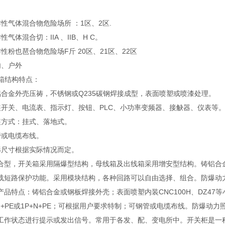
气体混合物危险场所 ：1区、2区.
体混合切：IIA 、IIB、H C。
粉也琶合物危险场F斤 20区、21区、22区
、户外
爆箱结构特点：
金外売压祷，不锈钢或Q235碳钢焊接成型，表面喷塑或喷漆处理。
关、电流表、指示灯、按钮、PLC、小功率变频器、接觖器、仪表等
方式：挂式、落地式。
或电缆布线。
尺寸根据实际情况而定。
合型，开关箱采用隔爆型结构，母线箱及出线箱采用增安型结构。铸铝合
载短路保护功能。采用模块结构，各种回路可以自由选择、组合。防爆动
产品特点：铸铝合金或钢板焊接外壳；表面喷塑内装CNC100H、DZ47等
+N+PE或1P+N+PE；可根据用户要求特制；可钢管或电缆布线。防爆动
工作状态进行提示或发出信号。常用于各发、配、变电所中。开关柜是一