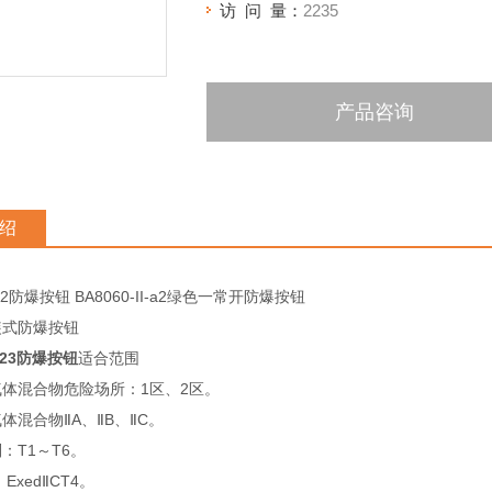
访 问 量：
2235
产品咨询
绍
I-a2防爆按钮 BA8060-II-a2绿色一常开防爆按钮
内装式防爆按钮
A123防爆按钮
适合范围
气体混合物危险场所：1区、2区。
体混合物ⅡA、ⅡB、ⅡC。
：T1～T6。
ExedⅡCT4。