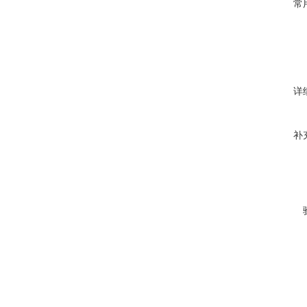
常
详
补