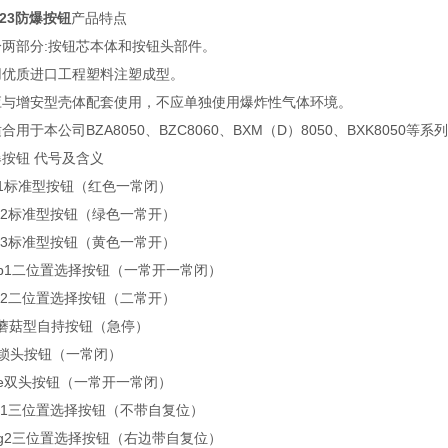
A123防爆按钮
产品特点
分两部分:按钮芯本体和按钮头部件。
用优质进口工程塑料注塑成型。
应与增安型壳体配套使用，不应单独使用爆炸性气体环境。
合用于本公司BZA8050、BZC8060、BXM（D）8050、BXK8050等系
防爆按钮 代号及含义
I-a1标准型按钮（红色一常闭）
II-a2标准型按钮（绿色一常开）
II-a3标准型按钮（黄色一常开）
III-b1二位置选择按钮（一常开一常闭）
-V-b2二位置选择按钮（二常开）
I-c蘑菇型自持按钮（急停）
I-d锁头按钮（一常闭）
IV-e双头按钮（一常开一常闭）
-V-g1三位置选择按钮（不带自复位）
III-g2三位置选择按钮（右边带自复位）