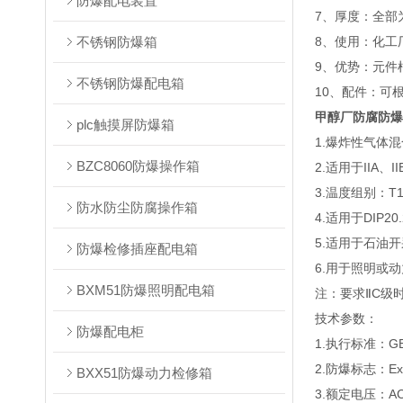
防爆配电装置
7、厚度：全部
不锈钢防爆箱
8、使用：化工
9、优势：元件
不锈钢防爆配电箱
10、配件：可
甲醇厂防腐防爆
plc触摸屏防爆箱
1.爆炸性气体
BZC8060防爆操作箱
2.适用于IIA、
3.温度组别：T
防水防尘防腐操作箱
4.适用于DIP2
5.适用于石油
防爆检修插座配电箱
6.用于照明或
BXM51防爆照明配电箱
注：要求ⅡC级
技术参数：
防爆配电柜
1.执行标准：GB3
2.防爆标志：ExdI
BXX51防爆动力检修箱
3.额定电压：AC2