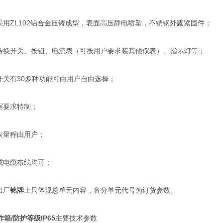
用ZL102铝合金压铸成型，表面高压静电喷塑，不锈钢外露紧固件；
换开关、按钮、电流表（可按用户要求装其他仪表）、指示灯等；
关有30多种功能可由用户自由选择；
要求特制；
量程由用户；
电缆布线均可；
出厂
铭牌
上只体现总单元内容，各分单元代号为订货参数。
箱/防护等级IP65
主要技术参数