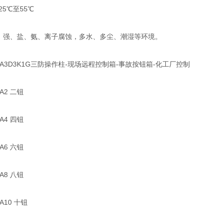
25℃至55℃
强、盐、氨、离子腐蚀，多水、多尘、潮湿等环境。
A3D3K1G三防操作柱-现场远程控制箱-事故按钮箱-化工厂控制
A2 二钮
A4 四钮
A6 六钮
A8 八钮
A10 十钮