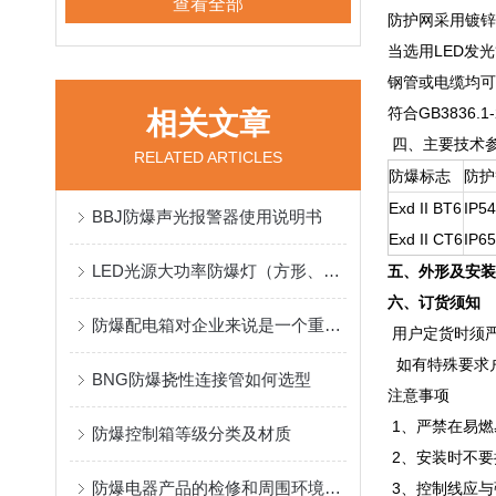
查看全部
防护网采用镀锌
当选用LED发
钢管或电缆均可
符合GB3836.1
相关文章
四、主要技术
RELATED ARTICLES
防爆标志
防护
Exd II BT6
IP54
BBJ防爆声光报警器使用说明书
Exd II CT6
IP65
LED光源大功率防爆灯（方形、圆形）的用途
五、外形及安装
六、订货须知
防爆配电箱对企业来说是一个重要的工具
用户定货时须
如有特殊要求户
BNG防爆挠性连接管如何选型
注意事项
1、严禁在易燃
防爆控制箱等级分类及材质
2、安装时不要
防爆电器产品的检修和周围环境的清理要求
3、控制线应与