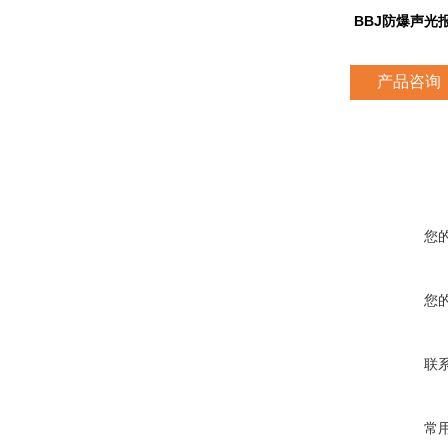
BBJ防爆声光
产品咨询
您
您
联
常