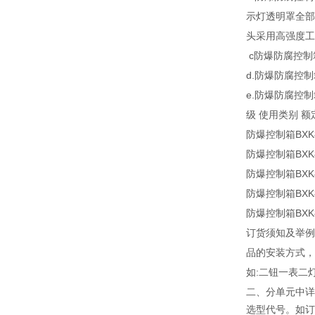
示灯透明罩全部
头采用高强度工
c
防爆防腐控制
d.
防爆防腐控制
e.
防爆防腐控制
级
使用类别
额
防爆控制箱
BXK
防爆控制箱
BXK
防爆控制箱
BXK
防爆控制箱
BXK
防爆控制箱
BXK
订货须知及举例
品的安装方式，
如
:
二钮一表二
二
、分单元中详
选型代号。如订