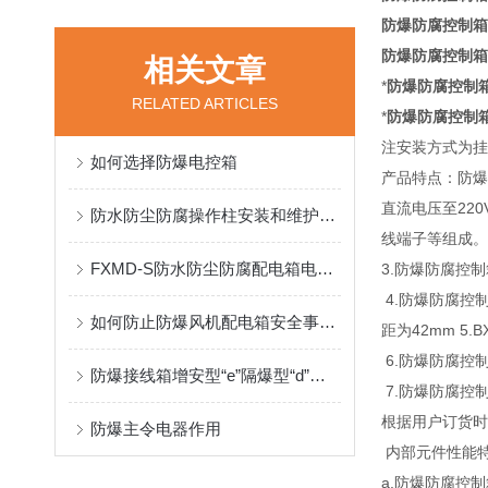
防爆防腐控制箱
防爆防腐控制箱
相关文章
*
防爆防腐控制
RELATED ARTICLES
*
防爆防腐控制
注安装方式为挂
如何选择防爆电控箱
产品特点：防爆
直流电压至
220
防水防尘防腐操作柱安装和维护不能疏忽哪些要点？
线端子等组成。
FXMD-S防水防尘防腐配电箱电器装置的选择
3.
防爆防腐控制
4.
防爆防腐控制
如何防止防爆风机配电箱安全事故性发生爆炸的发生？
距为
42mm 5.B
6.
防爆防腐控
防爆接线箱增安型“e”隔爆型“d”的区别
7.
防爆防腐控
根据用户订货时
防爆主令电器作用
内部元件性能
a.
防爆防腐控制