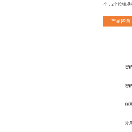
个，
2
个按钮规
产品咨询
您
您
联
常