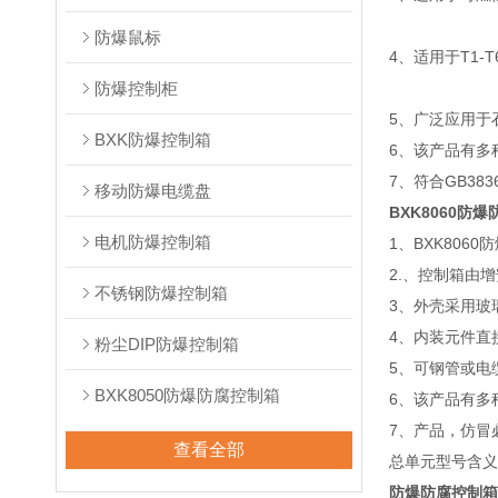
防爆鼠标
4、适用于T1-
防爆控制柜
5、广泛应用于
BXK防爆控制箱
6
、该产品有多
7
、符合
GB383
移动防爆电缆盘
BXK8060防
电机防爆控制箱
1、BXK806
2.、控制箱由
不锈钢防爆控制箱
3、外壳采用玻
4、内装元件直
粉尘DIP防爆控制箱
5、可钢管或电
BXK8050防爆防腐控制箱
6、该产品有多
7、产品，仿冒
查看全部
总单元型号含义
防爆防腐控制箱