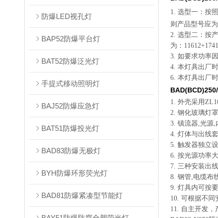
1.
选型一：按照
防爆LED视孔灯
则产品型号应为：B
2. 选型二：按
BAP52防爆平台灯
为：11612+174
3. 如要求功率因
BAT52防爆泛光灯
4. 本灯具出
6. 本灯具出
手提式移动照明灯
BAD(BCD)2
1. 外壳采用Z
BAJ52防爆应急灯
2. 钢化玻璃
3. 镇流器,光
BAT51防爆投光灯
4. 灯体与出
5. 触发器独
BAD83防爆无极灯
6. 按光源功率大
7. 三种安装
BYH防爆环形荧光灯
8. 钢管,电缆
9. 灯具内可按
BAD81防爆紧凑型节能灯
10. 可根据
11. 自主开发
BAY51防爆防腐全塑荧光灯