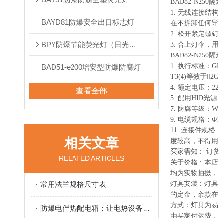
BAD82-N2
1. 无线连接
BAYD81防爆安全出口标志灯
在不拆卸任何
2. 松开紧定
BPY防爆节能荧光灯（日光灯）
3. 合上灯伞
BAD82-N2
1. 执行标准：GB38
BAD51-e200增安型防爆防腐灯
T3(4)等效于Ⅱ2G
4. 额定电压：2
查看全部
5. 配用HID光源
7. 防腐等级：WF
9. 电缆规格：Φ1
11. 连接件
相关文章
度较高，不得用
买家需知： 订
RELATED ARTICLES
关于价格：本店
均为实物拍摄，
常用法兰规格尺寸表
灯具安装：灯具
的定金，余款在
方式：灯具为易
防爆电伴热配电箱：让电热设备更安全可靠
由买家付运费