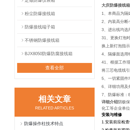
定做防爆仪表箱
大庆防爆接线箱
粉尘防爆接线箱
1、本商品为隔
2、内装高分断
防爆接线端子箱
3、进出线均选
31、更换灯泡
不锈钢防爆接线箱
换上新灯泡指示
BJX8050防爆防腐接线箱
4、隔爆面选用
41、根据工作
查看全部
将三芯电缆线引
5、一切紧固件
6、详细功用及
7、防爆标准：Ex
相关文章
详细介绍
阴极保
RELATED ARTICLES
化工等企业单位
安装与维修
1.安装前应检
防爆操作柱技术特点