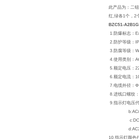
此产品为：二钮一
红,绿各1个，
BZC51-A2B
1.防爆标志：Ex
2.防护等级：IP
3.防腐等级：W
4.使用类别：AC
5.额定电压：220
6.额定电流：1
7.电缆外径：Φ
8.进线口螺纹：G
9.指示灯电压代号
b:AC/DC
c:DC2
d:AC200
10.指示灯颜