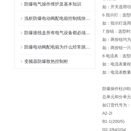
防爆电气操作维护及基本知识
如：开关选用功
6.指示灯：选
浅析防爆电动阀配电箱控制线快速故障排除技术
如：指示灯选用两
7.按钮：选型
防爆接线盒所有电气设备都必须进行接地
如：两按钮均为
防爆电动阀配电箱为什么经常跳闸呢?
如：两按钮一只
8.电流表：选
变频器防爆散热控制柜
如：电流表量程为2
如：电流表数量为二,
防爆操作柱(IIB
总单元和分单元
如订货代号为：BZ
A2-2Ⅰ
B1-1(200/5)
D2-1Rd/1Gd