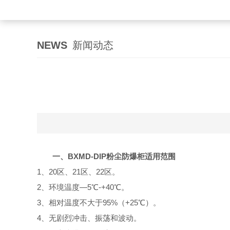
NEWS
新闻动态
一、BXMD-DIP粉尘防爆柜适用范围
1、20区、21区、22区。
2、环境温度—5℃-+40℃。
3、相对温度不大于95%（+25℃）。
4、无剧烈冲击、振荡和波动。