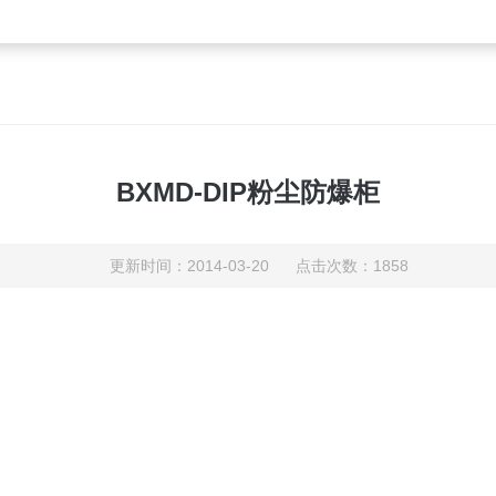
BXMD-DIP粉尘防爆柜
更新时间：2014-03-20 点击次数：1858