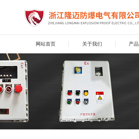
网站首页
关于我们
产品