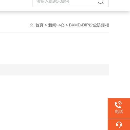
首页
>
新闻中心
> BXMD-DIP粉尘防爆柜
电话