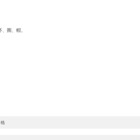
环、圈、帽。
价格